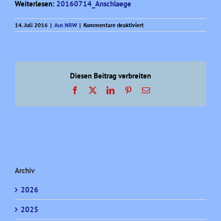
Weiterlesen:
20160714_Anschlaege
für
14. Juli 2016
|
Aus NRW
|
Kommentare deaktiviert
Legal,
illegal,
scheißegal
Diesen Beitrag verbreiten
Facebook
X
LinkedIn
Pinterest
E-
Mail
Archiv
2026
2025