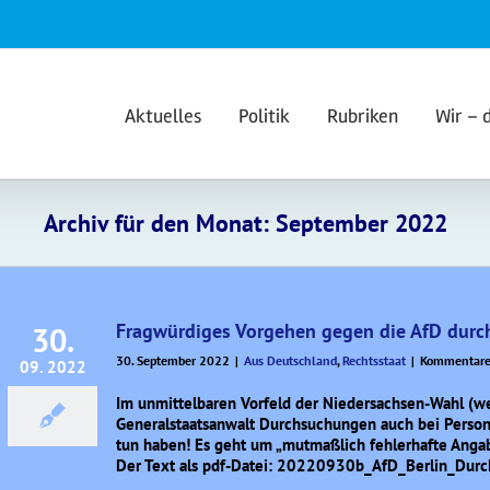
Aktuelles
Politik
Rubriken
Wir – 
Archiv für den Monat:
September 2022
Fragwürdiges Vorgehen gegen die AfD durch 
30.
30. September 2022
|
Aus Deutschland
,
Rechtsstaat
|
Kommentare 
09. 2022
Im unmittelbaren Vorfeld der Niedersachsen-Wahl (wel
Generalstaatsanwalt Durchsuchungen auch bei Persone
tun haben! Es geht um „mutmaßlich fehlerhafte Anga
Der Text als pdf-Datei: 20220930b_AfD_Berlin_Dur