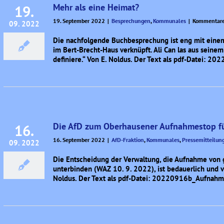
Mehr als eine Heimat?
19.
19. September 2022
|
Besprechungen
,
Kommunales
|
Kommentare 
09. 2022
Die nachfolgende Buchbesprechung ist eng mit einem
im Bert-Brecht-Haus verknüpft. Ali Can las aus seine
definiere.“ Von E. Noldus. Der Text als pdf-Datei
Die AfD zum Oberhausener Aufnahmestop fü
16.
16. September 2022
|
AfD-Fraktion
,
Kommunales
,
Pressemitteilun
09. 2022
Die Entscheidung der Verwaltung, die Aufnahme von 
unterbinden (WAZ 10. 9. 2022), ist bedauerlich und ve
Noldus. Der Text als pdf-Datei: 20220916b_Aufnahm