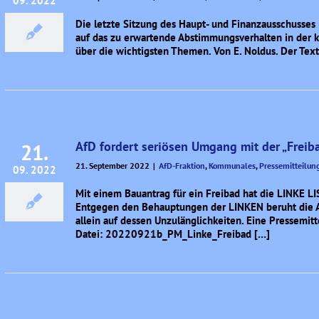
09. 2022
Die letzte Sitzung des Haupt- und Finanzausschusse
auf das zu erwartende Abstimmungsverhalten in der 
über die wichtigsten Themen. Von E. Noldus. Der T
AfD fordert seriösen Umgang mit der „Freib
21.
21. September 2022
|
AfD-Fraktion
,
Kommunales
,
Pressemitteilun
09. 2022
Mit einem Bauantrag für ein Freibad hat die LINKE L
Entgegen den Behauptungen der LINKEN beruht die A
allein auf dessen Unzulänglichkeiten. Eine Pressemitte
Datei: 20220921b_PM_Linke_Freibad […]