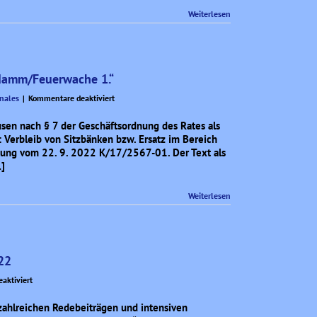
die
Weiterlesen
Berliner
Generalstaatsanwaltschaft
ndamm/Feuerwache 1.“
für
nales
|
Kommentare deaktiviert
Kleine
Anfrage
usen nach § 7 der Geschäftsordnung des Rates als
„Sitzbänke
 Verbleib von Sitzbänken bzw. Ersatz im Bereich
hinter
ung vom 22. 9. 2022 K/17/2567-01. Der Text als
dem
]
Bahndamm/Feuerwache
1.“
Weiterlesen
022
für
aktiviert
Aus
der
zahlreichen Redebeiträgen und intensiven