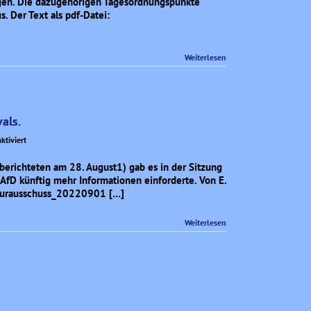
ngen. Die dazugehörigen Tagesordnungspunkte
(6.
. Der Text als pdf-Datei:
9.
2022):
Verwaltungsvorlagen
Weiterlesen
und
Sachzwänge
als.
für
tiviert
RVR-
Skandal
 berichteten am 28. August1) gab es in der Sitzung
aus
AfD künftig mehr Informationen einforderte. Von E.
Anlaß
lturausschuss_20220901 […]
des
Afro
Weiterlesen
Light
Festivals.