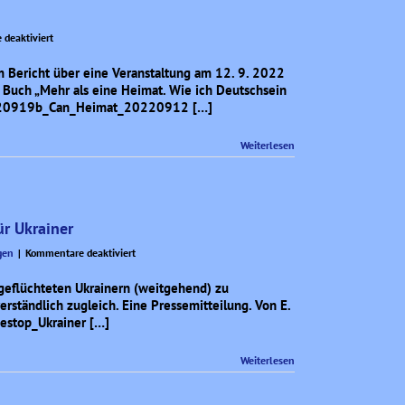
für
deaktiviert
Mehr
als
 Bericht über eine Veranstaltung am 12. 9. 2022
eine
m Buch „Mehr als eine Heimat. Wie ich Deutschsein
Heimat?
: 20220919b_Can_Heimat_20220912 […]
Weiterlesen
r Ukrainer
für
gen
|
Kommentare deaktiviert
Die
AfD
geflüchteten Ukrainern (weitgehend) zu
zum
rständlich zugleich. Eine Pressemitteilung. Von E.
Oberhausener
estop_Ukrainer […]
Aufnahmestop
für
Weiterlesen
Ukrainer