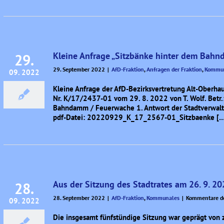
Kleine Anfrage „Sitzbänke hinter dem Bah
29.
29. September 2022
|
AfD-Fraktion
,
Anfragen der Fraktion
,
Kommu
09. 2022
Kleine Anfrage der AfD-Bezirksvertretung Alt-Oberha
Nr. K/17/2437-01 vom 29. 8. 2022 von T. Wolf. Betr.:
Bahndamm / Feuerwache 1. Antwort der Stadtverwalt
pdf-Datei: 20220929_K_17_2567-01_Sitzbaenke […
Aus der Sitzung des Stadtrates am 26. 9. 2
28.
28. September 2022
|
AfD-Fraktion
,
Kommunales
|
Kommentare de
09. 2022
Die insgesamt fünfstündige Sitzung war geprägt von 