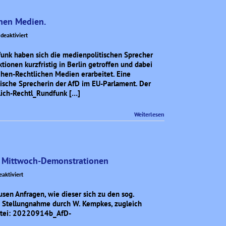
chen Medien.
für
eaktiviert
Für
eine
funk haben sich die medienpolitischen Sprecher
Neuordnung
ionen kurzfristig in Berlin getroffen und dabei
der
chen-Rechtlichen Medien erarbeitet. Eine
öffentlich-
tische Sprecherin der AfD im EU-Parlament. Der
rechtlichen
ich-Rechtl_Rundfunk […]
Medien.
Weiterlesen
n Mittwoch-Demonstrationen
für
aktiviert
Die
Haltung
sen Anfragen, wie dieser sich zu den sog.
des
e Stellungnahme durch W. Kempkes, zugleich
AfD-
-Datei: 20220914b_AfD-
Kreisverbandes