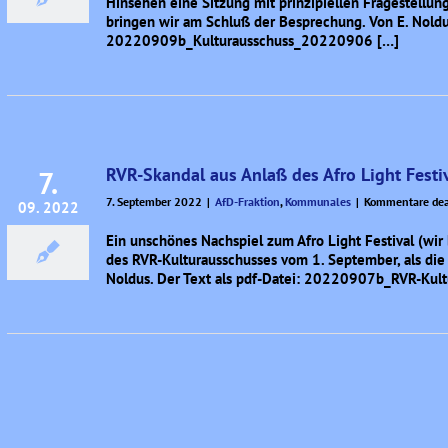
Hinsehen eine Sitzung mit prinzipiellen Fragestellu
bringen wir am Schluß der Besprechung. Von E. Noldus
20220909b_Kulturausschuss_20220906 […]
RVR-Skandal aus Anlaß des Afro Light Festiv
7.
7. September 2022
|
AfD-Fraktion
,
Kommunales
|
Kommentare deak
09. 2022
Ein unschönes Nachspiel zum Afro Light Festival (wir
des RVR-Kulturausschusses vom 1. September, als die 
Noldus. Der Text als pdf-Datei: 20220907b_RVR-Ku