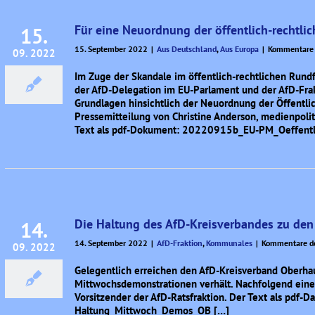
Für eine Neuordnung der öffentlich-rechtli
15.
15. September 2022
|
Aus Deutschland
,
Aus Europa
|
Kommentare d
09. 2022
Im Zuge der Skandale im öffentlich-rechtlichen Rund
der AfD-Delegation im EU-Parlament und der AfD-Frakt
Grundlagen hinsichtlich der Neuordnung der Öffentli
Pressemitteilung von Christine Anderson, medienpoli
Text als pdf-Dokument: 20220915b_EU-PM_Oeffentl
Die Haltung des AfD-Kreisverbandes zu de
14.
14. September 2022
|
AfD-Fraktion
,
Kommunales
|
Kommentare de
09. 2022
Gelegentlich erreichen den AfD-Kreisverband Oberhau
Mittwochsdemonstrationen verhält. Nachfolgend ein
Vorsitzender der AfD-Ratsfraktion. Der Text als pdf
Haltung_Mittwoch_Demos_OB […]