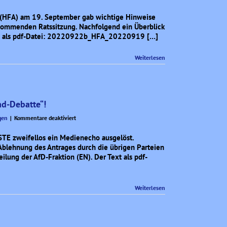
Aus
der
s (HFA) am 19. September gab wichtige Hinweise
Sitzung
kommenden Ratssitzung. Nachfolgend ein Überblick
des
ext als pdf-Datei: 20220922b_HFA_20220919 […]
Haupt-
und
Weiterlesen
Finanzausschusses
am
19.
9.
2022.
ad-Debatte“!
für
gen
|
Kommentare deaktiviert
AfD
fordert
ISTE zweifellos ein Medienecho ausgelöst.
seriösen
blehnung des Antrages durch die übrigen Parteien
Umgang
ilung der AfD-Fraktion (EN). Der Text als pdf-
mit
der
„Freibad-
Weiterlesen
Debatte“!