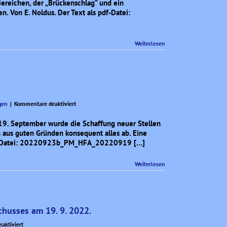
Sitzung
Bereichen, der „Brückenschlag“ und ein
des
. Von E. Noldus. Der Text als pdf-Datei:
Stadtrates
am
26.
Weiterlesen
9.
2022
für
gen
|
Kommentare deaktiviert
Immer
wieder
 19. September wurde die Schaffung neuer Stellen
neue
on aus guten Gründen konsequent alles ab. Eine
Stellen!
 pdf-Datei: 20220923b_PM_HFA_20220919 […]
Weiterlesen
chusses am 19. 9. 2022.
für
aktiviert