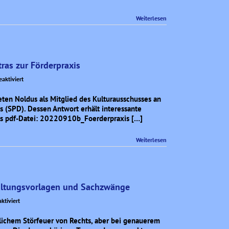
zu
den
Weiterlesen
Mittwoch-
Demonstrationen
ras zur Förderpraxis
für
aktiviert
Eine
Auskunft
ten Noldus als Mitglied des Kulturausschusses an
des
s (SPD). Dessen Antwort erhält interessante
Kulturdezernenten
 als pdf-Datei: 20220910b_Foerderpraxis […]
Tsalastras
zur
Weiterlesen
Förderpraxis
waltungsvorlagen und Sachzwänge
für
ktiviert
Aus
dem
lichem Störfeuer von Rechts, aber bei genauerem
Kulturausschuß