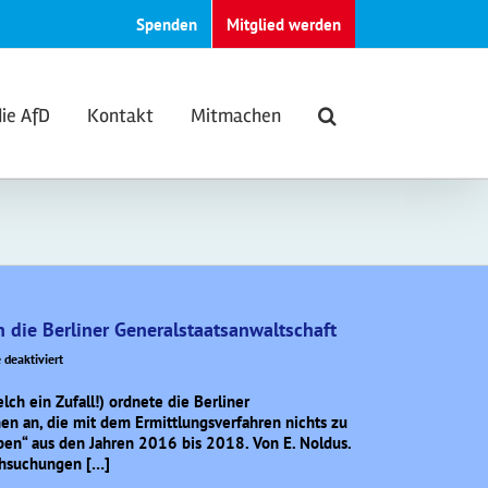
Spenden
Mitglied werden
die AfD
Kontakt
Mitmachen
die Berliner Generalstaatsanwaltschaft
für
deaktiviert
Fragwürdiges
Vorgehen
ch ein Zufall!) ordnete die Berliner
gegen
n an, die mit dem Ermittlungsverfahren nichts zu
die
ben“ aus den Jahren 2016 bis 2018. Von E. Noldus.
AfD
chsuchungen […]
durch