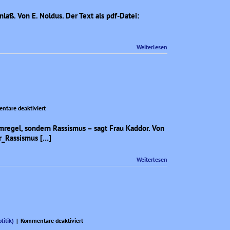
aß. Von E. Noldus. Der Text als pdf-Datei:
Weiterlesen
für
ntare deaktiviert
Danke,
Frau
mregel, sondern Rassismus – sagt Frau Kaddor. Von
Kaddor,
r_Rassismus […]
für
die
Weiterlesen
Belehrung!
für
litik)
|
Kommentare deaktiviert
Meinungsmache