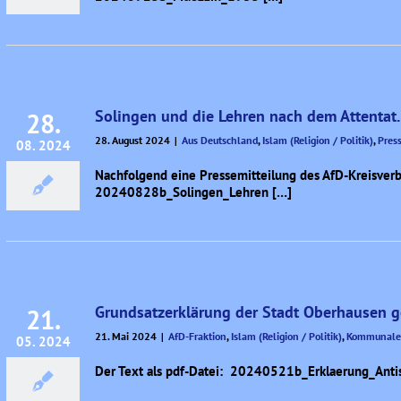
Solingen und die Lehren nach dem Attentat.
28.
28. August 2024
|
Aus Deutschland
,
Islam (Religion / Politik)
,
Pres
08. 2024
Nachfolgend eine Pressemitteilung des AfD-Kreisverba
20240828b_Solingen_Lehren […]
Grundsatzerklärung der Stadt Oberhausen 
21.
21. Mai 2024
|
AfD-Fraktion
,
Islam (Religion / Politik)
,
Kommunale
05. 2024
Der Text als pdf-Datei: 20240521b_Erklaerung_An