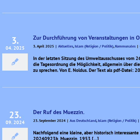
Zur Durchführung von Veranstaltungen in 
3.
3. April 2025
|
Aktuelles
,
Islam (Religion / Politik)
,
Kommunales
|
04. 2025
In der letzten Sitzung des Umweltausschusses vom 26.
die Tagesordnung die Möglichkeit, allgemein über d
zu sprechen. Von E. Noldus. Der Text als pdf-Datei
Der Ruf des Muezzin.
23.
23. September 2024
|
Aus Deutschland
,
Islam (Religion / Politik)
|
09. 2024
Nachfolgend eine kleine, aber historisch interessante 
20240923b_Muezzin_1953 […]