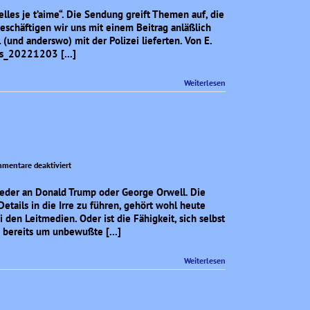
bei
les je t’aime“. Die Sendung greift Themen auf, die
Euronews
beschäftigen wir uns mit einem Beitrag anläßlich
 (und anderswo) mit der Polizei lieferten. Von E.
s_20221203 [...]
Weiterlesen
für
mentare deaktiviert
Subtile
Lügen
eder an Donald Trump oder George Orwell. Die
etails in die Irre zu führen, gehört wohl heute
den Leitmedien. Oder ist die Fähigkeit, sich selbst
h bereits um unbewußte [...]
Weiterlesen