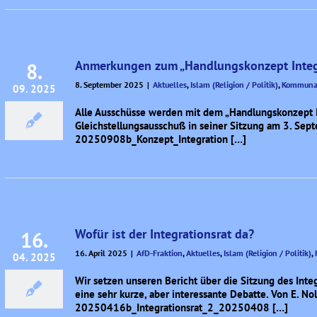
Anmerkungen zum „Handlungskonzept Integr
8.
8. September 2025
|
Aktuelles
,
Islam (Religion / Politik)
,
Kommuna
09. 2025
Alle Ausschüsse werden mit dem „Handlungskonzept In
Gleichstellungsausschuß in seiner Sitzung am 3. Septe
20250908b_Konzept_Integration […]
Wofür ist der Integrationsrat da?
16.
16. April 2025
|
AfD-Fraktion
,
Aktuelles
,
Islam (Religion / Politik)
,
04. 2025
Wir setzen unseren Bericht über die Sitzung des Inte
eine sehr kurze, aber interessante Debatte. Von E. Nol
20250416b_Integrationsrat_2_20250408 […]