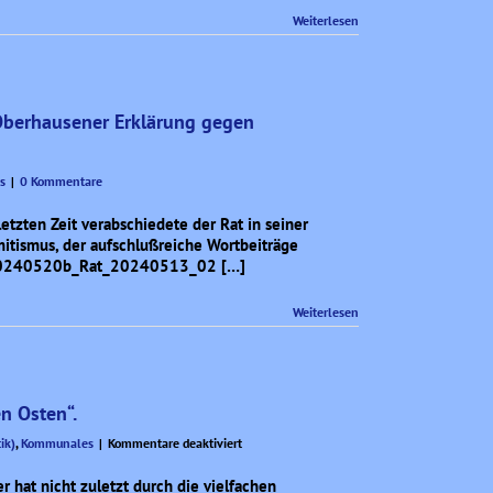
Weiterlesen
 Oberhausener Erklärung gegen
s
|
0 Kommentare
etzten Zeit verabschiedete der Rat in seiner
itismus, der aufschlußreiche Wortbeiträge
i: 20240520b_Rat_20240513_02 […]
Weiterlesen
n Osten“.
für
ik)
,
Kommunales
|
Kommentare deaktiviert
Linke
Heuchelei
r hat nicht zuletzt durch die vielfachen