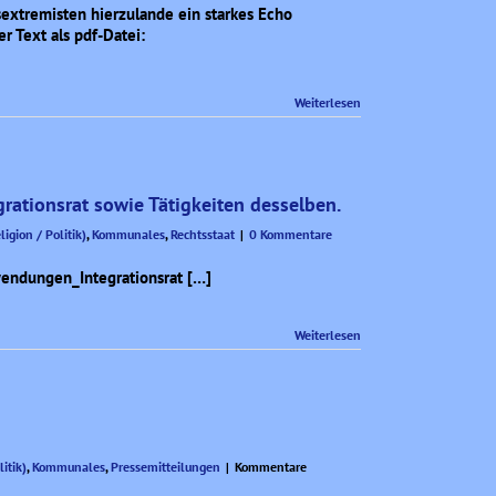
beim
extremisten hierzulande ein starkes Echo
Thema
r Text als pdf-Datei:
„Krieg
im
Nahen
Weiterlesen
Osten“.
rationsrat sowie Tätigkeiten desselben.
ligion / Politik)
,
Kommunales
,
Rechtsstaat
|
0 Kommentare
ndungen_Integrationsrat […]
Weiterlesen
litik)
,
Kommunales
,
Pressemitteilungen
|
Kommentare