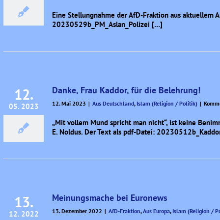
Gegen
die
Eine Stellungnahme der AfD-Fraktion aus aktuellem Anl
Verunglimpfung
20230529b_PM_Aslan_Polizei […]
der
Polizei
Danke, Frau Kaddor, für die Belehrung!
12.
12. Mai 2023
|
Aus Deutschland
,
Islam (Religion / Politik)
|
Komme
05. 2023
„Mit vollem Mund spricht man nicht“, ist keine Benim
E. Noldus. Der Text als pdf-Datei: 20230512b_Kaddo
Meinungsmache bei Euronews
13.
13. Dezember 2022
|
AfD-Fraktion
,
Aus Europa
,
Islam (Religion / Po
12. 2022