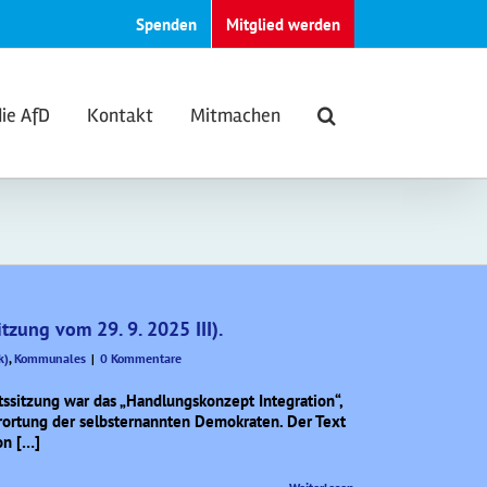
Spenden
Mitglied werden
die AfD
Kontakt
Mitmachen
zung vom 29. 9. 2025 III).
k)
,
Kommunales
|
0 Kommentare
tssitzung war das „Handlungskonzept Integration“,
erortung der selbsternannten Demokraten. Der Text
on […]