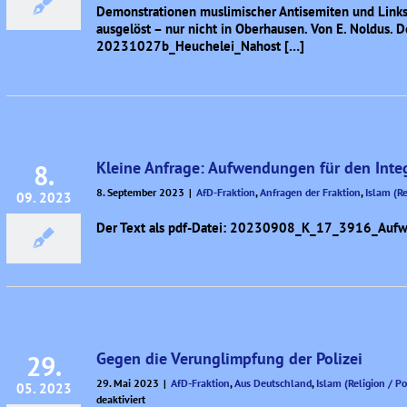
Demonstrationen muslimischer Antisemiten und Links
ausgelöst – nur nicht in Oberhausen. Von E. Noldus. De
20231027b_Heuchelei_Nahost […]
Kleine Anfrage: Aufwendungen für den Integ
8.
8. September 2023
|
AfD-Fraktion
,
Anfragen der Fraktion
,
Islam (Re
09. 2023
Der Text als pdf-Datei: 20230908_K_17_3916_Aufwe
Gegen die Verunglimpfung der Polizei
29.
29. Mai 2023
|
AfD-Fraktion
,
Aus Deutschland
,
Islam (Religion / Po
05. 2023
für
deaktiviert