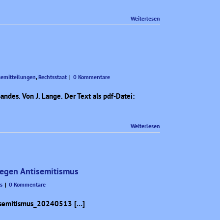
Weiterlesen
semitteilungen
,
Rechtsstaat
|
0 Kommentare
ndes. Von J. Lange. Der Text als pdf-Datei:
Weiterlesen
gegen Antisemitismus
s
|
0 Kommentare
tisemitismus_20240513 […]