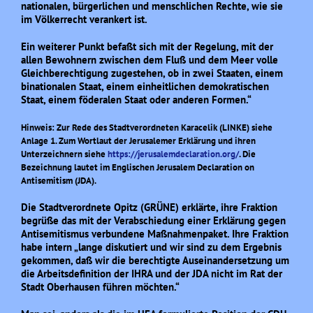
nationalen, bürgerlichen und menschlichen Rechte, wie sie
im Völkerrecht verankert ist.
Ein weiterer Punkt befaßt sich mit der Regelung, mit der
allen Bewohnern zwischen dem Fluß und dem Meer volle
Gleichberechtigung zugestehen, ob in zwei Staaten, einem
binationalen Staat, einem einheitlichen demokratischen
Staat, einem föderalen Staat oder anderen Formen.“
Hinweis: Zur Rede des Stadtverordneten Karacelik (LINKE) siehe
Anlage
1
.
Zum Wortlaut der Jerusalemer Erklärung und ihren
Unterzeichnern siehe
https://jerusalemdeclaration.org/
.
Die
Bezeichnung lautet im Englischen J
erusalem Declaration on
Antisemitism (JDA).
Die Stadtverordnete Opitz (GRÜNE) erklärte, ihre Fraktion
begrüße das mit der Verabschiedung einer Erklärung gegen
Antisemitismus verbundene Maßnahmenpaket. Ihre Fraktion
habe intern „lange diskutiert und wir sind zu dem Ergebnis
gekommen, daß wir die berechtigte Auseinandersetzung um
die Arbeitsdefinition der IHRA und der JDA nicht im Rat der
Stadt Oberhausen führen möchten.“