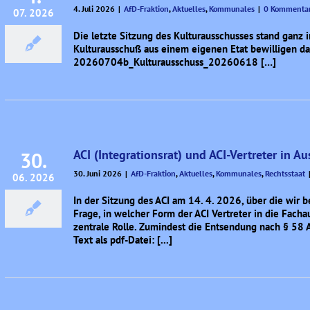
4. Juli 2026
|
AfD-Fraktion
,
Aktuelles
,
Kommunales
|
0 Kommenta
07. 2026
Die letzte Sitzung des Kulturausschusses stand ganz 
Kulturausschuß aus einem eigenen Etat bewilligen darf
20260704b_Kulturausschuss_20260618 […]
ACI (Integrationsrat) und ACI-Vertreter in A
30.
30. Juni 2026
|
AfD-Fraktion
,
Aktuelles
,
Kommunales
,
Rechtsstaat
06. 2026
In der Sitzung des ACI am 14. 4. 2026, über die wir be
Frage, in welcher Form der ACI Vertreter in die Fach
zentrale Rolle. Zumindest die Entsendung nach § 58 A
Text als pdf-Datei: [...]