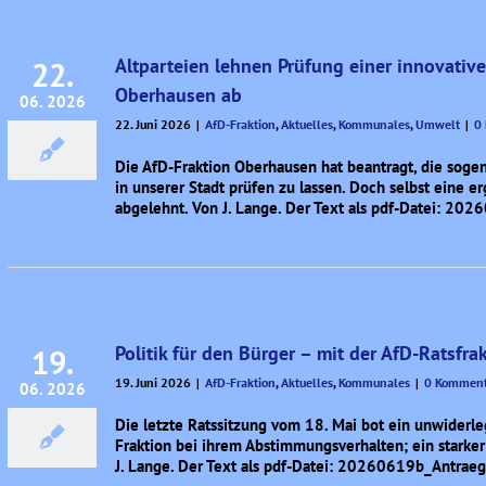
Altparteien lehnen Prüfung einer innovativ
22.
Oberhausen ab
06. 2026
22. Juni 2026
|
AfD-Fraktion
,
Aktuelles
,
Kommunales
,
Umwelt
|
0
Die AfD-Fraktion Oberhausen hat beantragt, die soge
in unserer Stadt prüfen zu lassen. Doch selbst eine 
abgelehnt. Von J. Lange. Der Text als pdf-Datei: 2
Politik für den Bürger – mit der AfD-Ratsfra
19.
19. Juni 2026
|
AfD-Fraktion
,
Aktuelles
,
Kommunales
|
0 Komment
06. 2026
Die letzte Ratssitzung vom 18. Mai bot ein unwiderle
Fraktion bei ihrem Abstimmungsverhalten; ein starke
J. Lange. Der Text als pdf-Datei: 20260619b_Antrae