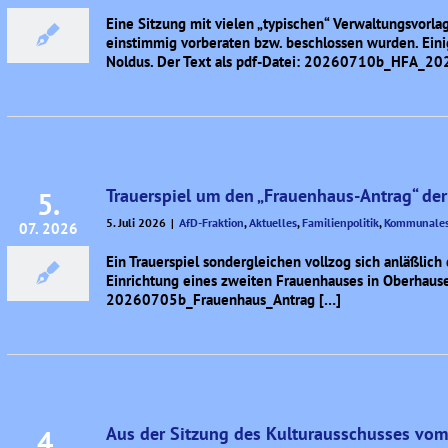
Eine Sitzung mit vielen „typischen“ Verwaltungsvorl
einstimmig vorberaten bzw. beschlossen wurden. Eini
Noldus. Der Text als pdf-Datei: 20260710b_HFA_2
Trauerspiel um den „Frauenhaus-Antrag“ der
5.
5. Juli 2026
|
AfD-Fraktion
,
Aktuelles
,
Familienpolitik
,
Kommunale
07. 2026
Ein Trauerspiel sondergleichen vollzog sich anläßlic
Einrichtung eines zweiten Frauenhauses in Oberhausen
20260705b_Frauenhaus_Antrag […]
Aus der Sitzung des Kulturausschusses vom
4.