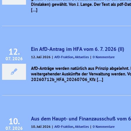
Dinslaken) gewählt. Von J. Lange. Der Text als pd
[…]
Ein AfD-Antrag im HFA vom 6. 7. 2026 (II)
12.
12. Juli 2026
|
AfD-Fraktion
,
Aktuelles
|
0 Kommentare
07. 2026
AfD-Anträge werden natürlich aus Prinzip abgelehnt.
weitergehender Auskünfte der Verwaltung werden. Von
20260712b_HFA_20260706_Kfz […]
Aus dem Haupt- und Finanzausschuß vom 6. 
10.
10. Juli 2026
|
AfD-Fraktion
,
Aktuelles
|
0 Kommentare
07. 2026