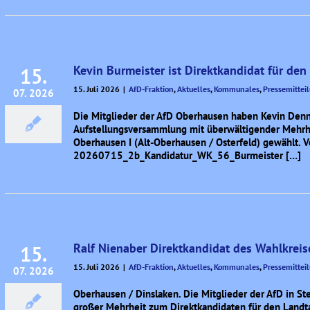
Kevin Burmeister ist Direktkandidat für de
15.
15. Juli 2026
|
AfD-Fraktion
,
Aktuelles
,
Kommunales
,
Pressemittei
07. 2026
Die Mitglieder der AfD Oberhausen haben Kevin Denni
Aufstellungsversammlung mit überwältigender Mehrhe
Oberhausen I (Alt-Oberhausen / Osterfeld) gewählt. Vo
20260715_2b_Kandidatur_WK_56_Burmeister […]
Ralf Nienaber Direktkandidat des Wahlkreise
15.
15. Juli 2026
|
AfD-Fraktion
,
Aktuelles
,
Kommunales
,
Pressemittei
07. 2026
Oberhausen / Dinslaken. Die Mitglieder der AfD in St
großer Mehrheit zum Direktkandidaten für den Landta