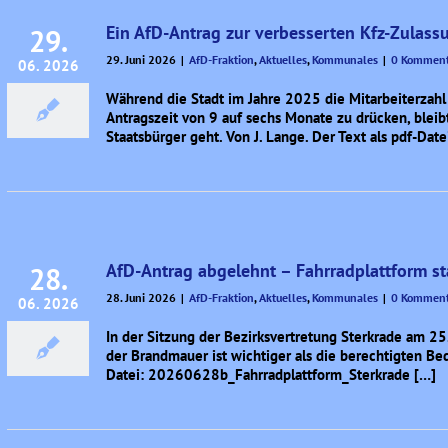
Ein AfD-Antrag zur verbesserten Kfz-Zulass
29.
29. Juni 2026
|
AfD-Fraktion
,
Aktuelles
,
Kommunales
|
0 Komment
06. 2026
Während die Stadt im Jahre 2025 die Mitarbeiterzahl
Antragszeit von 9 auf sechs Monate zu drücken, bleib
Staatsbürger geht. Von J. Lange. Der Text als pdf-D
AfD-Antrag abgelehnt – Fahrradplattform st
28.
28. Juni 2026
|
AfD-Fraktion
,
Aktuelles
,
Kommunales
|
0 Komment
06. 2026
In der Sitzung der Bezirksvertretung Sterkrade am 2
der Brandmauer ist wichtiger als die berechtigten Bedü
Datei: 20260628b_Fahrradplattform_Sterkrade […]