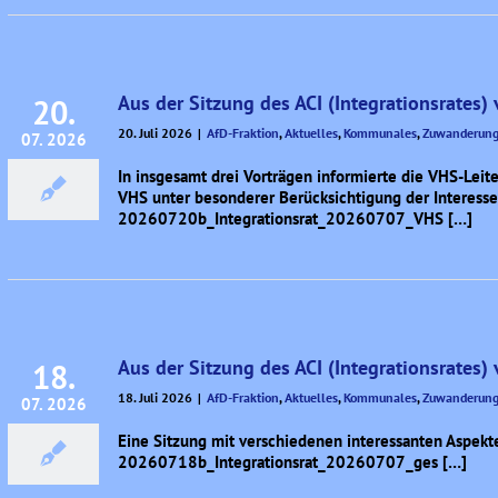
Aus der Sitzung des ACI (Integrationsrates) v
20.
20. Juli 2026
|
AfD-Fraktion
,
Aktuelles
,
Kommunales
,
Zuwanderung 
07. 2026
In insgesamt drei Vorträgen informierte die VHS-Leit
VHS unter besonderer Berücksichtigung der Interessen 
20260720b_Integrationsrat_20260707_VHS […]
Aus der Sitzung des ACI (Integrationsrates) v
18.
18. Juli 2026
|
AfD-Fraktion
,
Aktuelles
,
Kommunales
,
Zuwanderung 
07. 2026
Eine Sitzung mit verschiedenen interessanten Aspekten
20260718b_Integrationsrat_20260707_ges […]