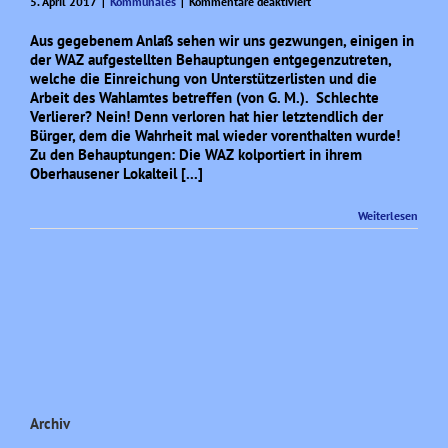
für
5. April 2017
|
Kommunales
|
Kommentare deaktiviert
Schlechte
Verlierer?
Aus gegebenem Anlaß sehen wir uns gezwungen, einigen in
der WAZ aufgestellten Behauptungen entgegenzutreten,
welche die Einreichung von Unterstützerlisten und die
Arbeit des Wahlamtes betreffen (von G. M.). Schlechte
Verlierer? Nein! Denn verloren hat hier letztendlich der
Bürger, dem die Wahrheit mal wieder vorenthalten wurde!
Zu den Behauptungen: Die WAZ kolportiert in ihrem
Oberhausener Lokalteil [...]
Weiterlesen
Archiv