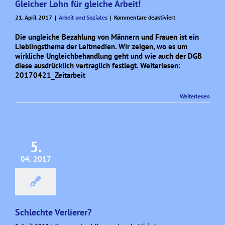
Gleicher Lohn für gleiche Arbeit!
für
21. April 2017
|
Arbeit und Soziales
|
Kommentare deaktiviert
Gleicher
Lohn
Die ungleiche Bezahlung von Männern und Frauen ist ein
für
Lieblingsthema der Leitmedien. Wir zeigen, wo es um
gleiche
wirkliche Ungleichbehandlung geht und wie auch der DGB
Arbeit!
diese ausdrücklich vertraglich festlegt. Weiterlesen:
20170421_Zeitarbeit
Weiterlesen
5.
04. 2017
Schlechte Verlierer?