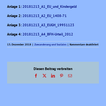
Anlage 1:
20181213_A1_EU_und_Kindergeld
Anlage 2:
20181213_A2_EU_1408-71
Anlage 3:
20181213_A3_EUGH_19951123
Anlage 4:
20181213_A4_BFH-Urteil_2012
für
13. Dezember 2018
|
Zuwanderung und Soziales
|
Kommentare deaktiviert
Facett
eines
Probl
(3)
Diesen Beitrag verbreiten
Facebook
X
LinkedIn
Pinterest
E-
Mail