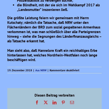
Polizeistatistik zu verbergen suchte;
die Blindheit, mit der sie sich im Wahlkampf 2017 als
„Landesmutter“ inszenieren ließ.
Die größte Leistung feiern wir gemeinsam mit Herrn
Kutschaty; nämlich die Tatsache, daß NRW
unter den
Flächenländern der BRD zum sozial gespaltenen Armenhaus
verkommen ist, was man
schließlich über alle Parteigrenzen
hinweg – siehe die Segnungen des Länderfinanzausgleichs –
als
Tatsache erkannt hat.
Man sieht also, daß Hannelore Kraft ein reichhaltiges Erbe
hinterlassen hat, welches Nordrhein-
Westfalen noch lange
beschäftigen wird.
für
19. Dezember 2018
|
Aus NRW
|
Kommentare deaktiviert
Wir
gratulieren
Hannelore
Kraft!
Diesen Beitrag verbreiten
Facebook
X
LinkedIn
Pinterest
E-
Mail