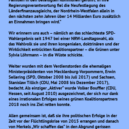
Regierungsverantwortung fiel die Neufestlegung des
Länderfinanzausgleichs,
der Nordrhein-Westfalen allein in
den nächsten zehn Jahren über 14 Milliarden Euro zusätzlich
an
Einnahmen bringen wird.“
Wir erinnern uns auch – nämlich an das schlechteste SPD-
Wahlergebnis seit 1947 bei einer NRW-
Landtagswahl, als
das Wahlvolk sie und ihren kongenialen, doktrinären und der
Wirklichkeit ent
rückten Koalitionspartner – die Grünen unter
Sylvia Löhrmann – in die Wüste schickte.
Weiter wurden mit dem Verdienstorden die ehemaligen
Ministerpräsidenten von Mecklenburg-Vor
pommern, Erwin
Sellering (SPD, Oktober 2008 bis Juli 2017) und Sachsen,
Stanislaw Tillich (CDU,
Mai 2008 bis Dezember 2017),
bedacht. Als einziger „Aktiver“ wurde Volker Bouffier (CDU,
Hes
sen, seit August 2010) ausgezeichnet, der sich nur dank
eines irrationalen Erfolges seines grünen
Koalitionspartners
2018 noch ins Ziel retten konnte.
Allen gemeinsam ist, daß sie ihre politischen Erfolge in der
Zeit vor der Flüchtlingskrise von 2015
errangen und danach
von Merkels „Wir schaffen das“ in den Abgrund gerissen