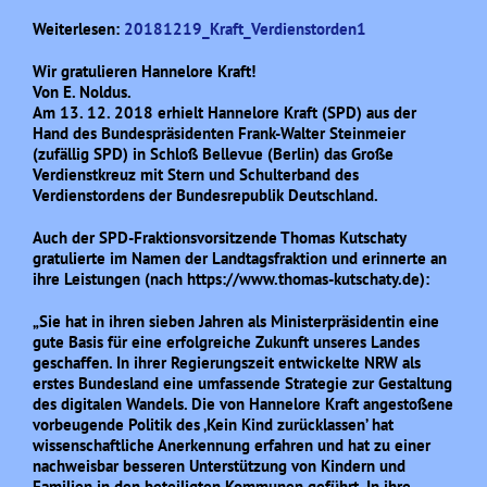
Weiterlesen:
20181219_Kraft_Verdienstorden1
Wir gratulieren Hannelore Kraft!
Von E. Noldus.
Am 13. 12. 2018 erhielt Hannelore Kraft (SPD) aus der
Hand des Bundespräsidenten Frank-Walter
Steinmeier
(zufällig SPD) in Schloß Bellevue (Berlin) das Große
Verdienstkreuz mit Stern und
Schulterband des
Verdienstordens der Bundesrepublik Deutschland.
Auch der SPD-Fraktionsvorsitzende Thomas Kutschaty
gratulierte im Namen der Landtagsfraktion
und erinnerte an
ihre Leistungen (nach https://www.thomas-kutschaty.de):
„Sie hat in ihren sieben Jahren als Ministerpräsidentin eine
gute Basis für eine erfolgreiche Zukunft
unseres Landes
geschaffen. In ihrer Regierungszeit entwickelte NRW als
erstes Bundesland eine um
fassende Strategie zur Gestaltung
des digitalen Wandels. Die von Hannelore Kraft angestoßene
vor
beugende Politik des ‚Kein Kind zurücklassen’ hat
wissenschaftliche Anerkennung erfahren und hat
zu einer
nachweisbar besseren Unterstützung von Kindern und
Familien in den beteiligten Kommu
nen geführt. In ihre