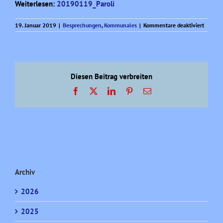
Weiterlesen:
20190119_Paroli
für
19. Januar 2019
|
Besprechungen
,
Kommunales
|
Kommentare deaktiviert
Neulich
im
Briefk
Diesen Beitrag verbreiten
Facebook
X
LinkedIn
Pinterest
E-
Mail
Archiv
2026
2025