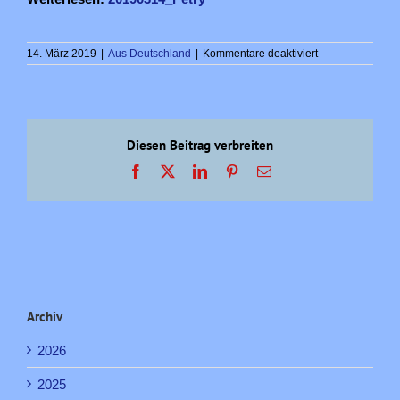
für
14. März 2019
|
Aus Deutschland
|
Kommentare deaktiviert
Erinnerungen
an
eine
Verflossene!
Diesen Beitrag verbreiten
Facebook
X
LinkedIn
Pinterest
E-
Mail
Archiv
2026
2025