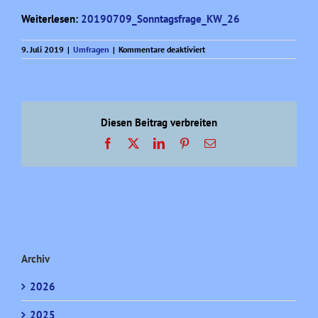
Weiterlesen:
20190709_Sonntagsfrage_KW_26
für
9. Juli 2019
|
Umfragen
|
Kommentare deaktiviert
Sonntagsfrage
aktuell
(KW
26)
Diesen Beitrag verbreiten
Facebook
X
LinkedIn
Pinterest
E-
Mail
Archiv
2026
2025