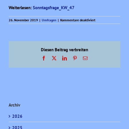
Weiterlesen:
Sonntagsfrage_KW_47
für
26. November 2019
|
Umfragen
|
Kommentare deaktiviert
Sonntagsfrage
aktuell
(KW
47)
Diesen Beitrag verbreiten
Facebook
X
LinkedIn
Pinterest
E-
Mail
Archiv
2026
2025