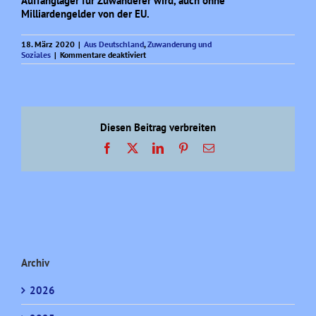
Auffanglager für Zuwanderer wird, auch ohne
Milliardengelder von der EU.
18. März 2020
|
Aus Deutschland
,
Zuwanderung und
für
Soziales
|
Kommentare deaktiviert
Unzumutbare
Zuwanderung?
Diesen Beitrag verbreiten
Facebook
X
LinkedIn
Pinterest
E-
Mail
Archiv
2026