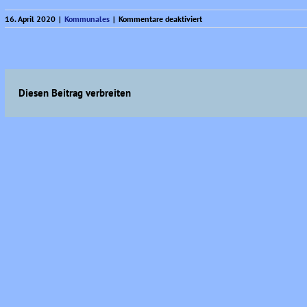
für
16. April 2020
|
Kommunales
|
Kommentare deaktiviert
Problematische
„Vielfalt“
der
Brauchtumspflege
Diesen Beitrag verbreiten