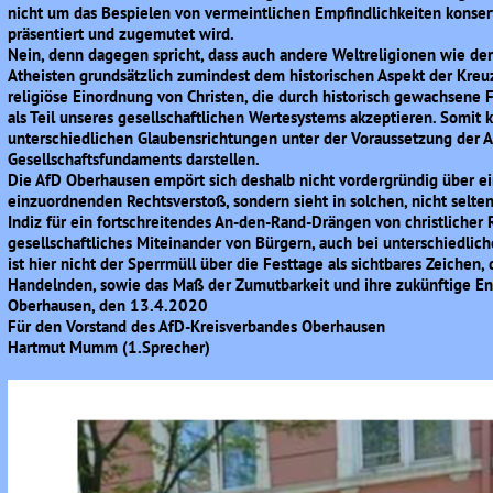
nicht um das Bespielen von vermeintlichen Empfindlichkeiten konserv
präsentiert und zugemutet wird.
Nein, denn dagegen spricht, dass auch andere Weltreligionen wie d
Atheisten grundsätzlich zumindest dem historischen Aspekt der Kreu
religiöse Einordnung von Christen, die durch historisch gewachsene F
als Teil unseres gesellschaftlichen Wertesystems akzeptieren. Somit
unterschiedlichen Glaubensrichtungen unter der Voraussetzung der A
Gesellschaftsfundaments darstellen.
Die AfD Oberhausen empört sich deshalb nicht vordergründig über e
einzuordnenden Rechtsverstoß, sondern sieht in solchen, nicht selt
Indiz für ein fortschreitendes An-den-Rand-Drängen von christlicher R
gesellschaftliches Miteinander von Bürgern, auch bei unterschiedlic
ist hier nicht der Sperrmüll über die Festtage als sichtbares Zeichen,
Handelnden, sowie das Maß der Zumutbarkeit und ihre zukünftige En
Oberhausen, den 13.4.2020
Für den Vorstand des AfD-Kreisverbandes Oberhausen
Hartmut Mumm (1.Sprecher)