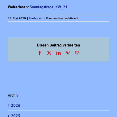
Weiterlesen:
Sonntagsfrage_KW_21
für
28. Mai 2020
|
Umfragen
|
Kommentare deaktiviert
Sonntagsfrage
aktuell
(KW
21)
Diesen Beitrag verbreiten
Facebook
X
LinkedIn
Pinterest
E-
Mail
Archiv
2026
2025