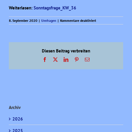
Weiterlesen:
Sonntagsfrage_KW_36
für
8. September 2020
|
Umfragen
|
Kommentare deaktiviert
Sonntagsfrage
aktuell
(KW
36)
Diesen Beitrag verbreiten
Facebook
X
LinkedIn
Pinterest
E-
Mail
Archiv
2026
2025