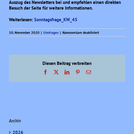
Auszug des Newsletters bei und empfehlen einen direkten
Besuch der Seite für weitere Informationen.
Weiterlesen:
Sonntagsfrage_KW_45
für
10. November 2020
|
Umfragen
|
Kommentare deaktiviert
Sonntagsfrage
aktuell
(KW
45)
Diesen Beitrag verbreiten
Facebook
X
LinkedIn
Pinterest
E-
Mail
Archiv
2026