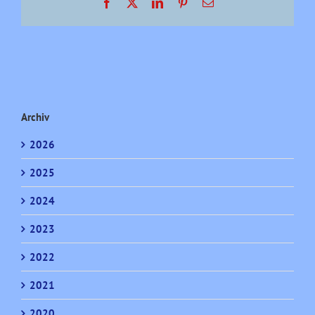
Facebook
X
LinkedIn
Pinterest
E-
2021!
Mail
Archiv
2026
2025
2024
2023
2022
2021
2020