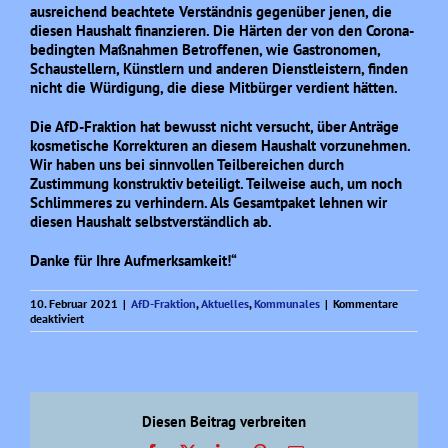
ausreichend beachtete Verständnis gegenüber jenen, die
diesen Haushalt finanzieren. Die Härten der von den Corona-
bedingten Maßnahmen Betroffenen, wie Gastronomen,
Schaustellern, Künstlern und anderen Dienstleistern, finden
nicht die Würdigung, die diese Mitbürger verdient hätten.
Die AfD-Fraktion hat bewusst nicht versucht, über Anträge
kosmetische Korrekturen an diesem Haushalt vorzunehmen.
Wir haben uns bei sinnvollen Teilbereichen durch
Zustimmung konstruktiv beteiligt. Teilweise auch, um noch
Schlimmeres zu verhindern. Als Gesamtpaket lehnen wir
diesen Haushalt selbstverständlich ab.
Danke für Ihre Aufmerksamkeit!“
10. Februar 2021
|
AfD-Fraktion
,
Aktuelles
,
Kommunales
|
Kommentare
für
deaktiviert
Haushaltsrede
von
W.
Kempkes
(AfD)
am
Diesen Beitrag verbreiten
8.
2.