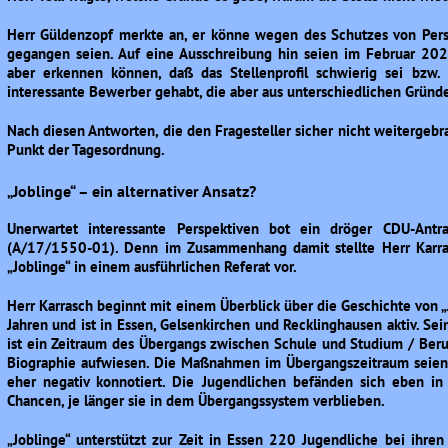
Herr Güldenzopf merkte an, er könne wegen des Schutzes von Persö
gegangen seien. Auf eine Ausschreibung hin seien im Februar 
aber erkennen können, daß das Stellenprofil schwierig sei bzw
interessante Bewerber gehabt, die aber aus unterschiedlichen Gründ
Nach diesen Antworten, die den Fragesteller sicher nicht weitergebr
Punkt der Tagesordnung.
„Joblinge“ – ein alternativer Ansatz?
Unerwartet interessante Perspektiven bot ein dröger CDU-Antr
(A/17/1550-01). Denn im Zusammenhang damit stellte Herr Karrasc
„Joblinge“ in einem ausführlichen Referat vor.
Herr Karrasch beginnt mit einem Überblick über die Geschichte von „
Jahren und ist in Essen, Gelsenkirchen und Recklinghausen aktiv. S
ist ein Zeitraum des Übergangs zwischen Schule und Studium / Beruf
Biographie aufwiesen. Die Maßnahmen im Übergangszeitraum seien
eher negativ konnotiert. Die Jugendlichen befänden sich eben in
Chancen, je länger sie in dem Übergangssystem verblieben.
„Joblinge“ unterstützt zur Zeit in Essen 220 Jugendliche bei ihr