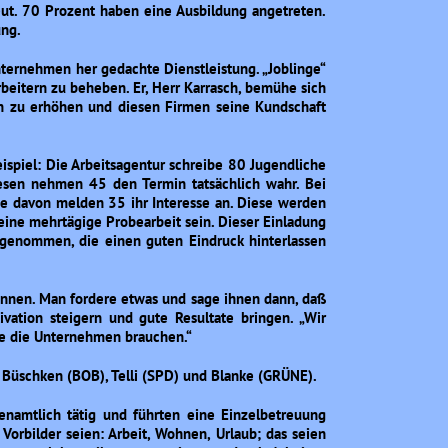
ut. 70 Prozent haben eine Ausbildung angetreten.
ung.
nternehmen her gedachte Dienstleistung. „Joblinge“
rbeitern zu beheben. Er, Herr Karrasch, bemühe sich
en zu erhöhen und diesen Firmen seine Kundschaft
ispiel: Die Arbeitsagentur schreibe 80 Jugendliche
iesen nehmen 45 den Termin tatsächlich wahr. Bei
lge davon melden 35 ihr Interesse an. Diese werden
ine mehrtägige Probearbeit sein. Dieser Einladung
genommen, die einen guten Eindruck hinterlassen
können. Man fordere etwas und sage ihnen dann, daß
ivation steigern und gute Resultate bringen. „Wir
ie die Unternehmen brauchen.“
 Büschken (BOB), Telli (SPD) und Blanke (GRÜNE).
enamtlich tätig und führten eine Einzelbetreuung
orbilder seien: Arbeit, Wohnen, Urlaub; das seien