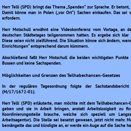
Herr Telli (SPD) bringt das Thema „Spenden“ zur Sprache. Er betont
Damit könne man in Polen („vor Ort“) Sachen einkaufen. Das sei v
erfordern.
Herr Motschull erwähnt eine Videokonferenz vom Vortage, an d
deutschen Städtetages teilgenommen hatten. Es ergebe sich klar
Diese seien nicht zielführend. Die Situation könne sich ändern, we
Einrichtungen“ entsprechend darum kümmern.
Abschließend faßt Herr Motschull die beiden wichtigsten Punkte
Bussen und keine Sachspenden.
Möglichkeiten und Grenzen des Teilhabechancen-Gesetzes
In der regulären Tagesordnung folgte der Sachstandsbericht
(M/17/1672-01).
Herr Telli (SPD) erläuterte, man möchte mit dem Teilhabechancen-
geben und sie in Arbeit bringen, anstatt Arbeitslosigkeit zu fi
Koordinierungsstelle brauche, welche sich speziell um Langz
Arbeitsagentur). Die Stelle sei besetzt gewesen, jetzt nicht mehr. M
bemängelte das und kündigte an, er werde ein Auge auf die Sache h