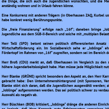
die Dinge, die sich auch die Jugendlichen wünschten, und die Me
anständig wohnen und in Urlaub fahren könne.
Eine Konkurrenz mit anderen Trägern (in Oberhausen ZAQ, Kurbel usw
habe konkret wenig Berührungspunkte.
Die „freie Finanzierung“ erfolge nach „16f“; daneben bringe „J
Jugendliche aus dem SGB-II-Bereich und solche mit „multiplen Belas
Herr Telli (SPD) betont seinen politisch differenzierten Ansat
Wirtschaftsförderung ein. Im Sozialbereich sehe er „Joblinge“ e
Fördertopf im Rahmen von „16f“ zugreifen, sondern sei im Bereich d
Herr Broß (CDU) merkt an, daß Oberhausen im Vergleich zu den s
höhere Jugendarbeitslosigkeit habe. Man müsse jede Möglichkeit nut
Herr Blanke (GRÜNE) spricht besonders den Aspekt an, den Herr Karra
gebracht habe: Den Unternehmenshintergrund (mit Sponsoren, Ver
Blanke stört sich daran, daß die Jugendlichen ausgewählt werden; a
„Joblinge“ aufgenommen werden. Das sei politisch schwer zu verdaue
Auswahl als negativ ab.
Herr Büschken (BOB) kritisiert, „Joblinge“ dränge die anderen Einric
es logisch, daß Herr Karrasch gute Erfolgsquoten vorweisen kö