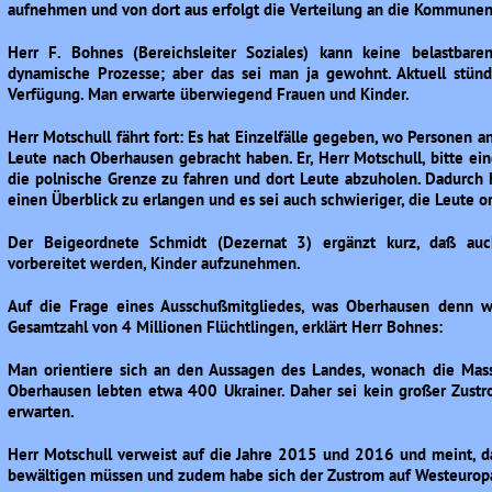
aufnehmen und von dort aus erfolgt die Verteilung an die Kommunen
Herr F. Bohnes (Bereichsleiter Soziales) kann keine belastba
dynamische Prozesse; aber das sei man ja gewohnt. Aktuell stün
Verfügung. Man erwarte überwiegend Frauen und Kinder.
Herr Motschull fährt fort: Es hat Einzelfälle gegeben, wo Personen 
Leute nach Oberhausen gebracht haben. Er, Herr Motschull, bitte ei
die polnische Grenze zu fahren und dort Leute abzuholen. Dadurch 
einen Überblick zu erlangen und es sei auch schwieriger, die Leute 
Der Beigeordnete Schmidt (Dezernat 3) ergänzt kurz, daß auc
vorbereitet werden, Kinder aufzunehmen.
Auf die Frage eines Ausschußmitgliedes, was Oberhausen denn wo
Gesamtzahl von 4 Millionen Flüchtlingen, erklärt Herr Bohnes:
Man orientiere sich an den Aussagen des Landes, wonach die Mass
Oberhausen lebten etwa 400 Ukrainer. Daher sei kein großer Zust
erwarten.
Herr Motschull verweist auf die Jahre 2015 und 2016 und meint, d
bewältigen müssen und zudem habe sich der Zustrom auf Westeuropa