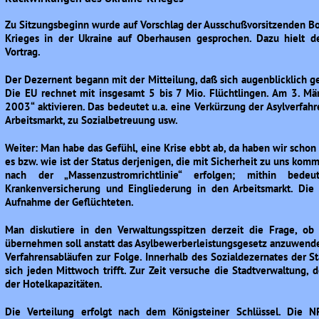
Zu Sitzungsbeginn wurde auf Vorschlag der Ausschußvorsitzenden B
Krieges in der Ukraine auf Oberhausen gesprochen. Dazu hielt d
Vortrag.
Der Dezernent begann mit der Mitteilung, daß sich augenblicklich g
Die EU rechnet mit insgesamt 5 bis 7 Mio. Flüchtlingen. Am 3. Mä
2003“ aktivieren. Das bedeutet u.a. eine Verkürzung der Asylverfah
Arbeitsmarkt, zu Sozialbetreuung usw.
Weiter: Man habe das Gefühl, eine Krise ebbt ab, da haben wir scho
es bzw. wie ist der Status derjenigen, die mit Sicherheit zu uns k
nach der „Massenzustromrichtlinie“ erfolgen; mithin bedeut
Krankenversicherung und Eingliederung in den Arbeitsmarkt. Die 
Aufnahme der Geflüchteten.
Man diskutiere in den Verwaltungsspitzen derzeit die Frage, ob
übernehmen soll anstatt das Asylbewerberleistungsgesetz anzuwenden
Verfahrensabläufen zur Folge. Innerhalb des Sozialdezernates der St
sich jeden Mittwoch trifft. Zur Zeit versuche die Stadtverwaltung,
der Hotelkapazitäten.
Die Verteilung erfolgt nach dem Königsteiner Schlüssel. Die