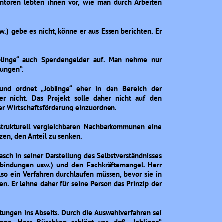
ntoren lebten ihnen vor, wie man durch Arbeiten
.) gebe es nicht, könne er aus Essen berichten. Er
oblinge“ auch Spendengelder auf. Man nehme nur
tungen“.
z und ordnet „Joblinge“ eher in den Bereich der
her nicht. Das Projekt solle daher nicht auf den
er Wirtschaftsförderung einzuordnen.
trukturell vergleichbaren Nachbarkommunen eine
zen, den Anteil zu senken.
sch in seiner Darstellung des Selbstverständnisses
bindungen usw.) und den Fachkräftemangel. Herr
lso ein Verfahren durchlaufen müssen, bevor sie in
n. Er lehne daher für seine Person das Prinzip der
htungen ins Abseits. Durch die Auswahlverfahren sei
nne. Herr Büschken schlägt vor, daß „Joblinge“