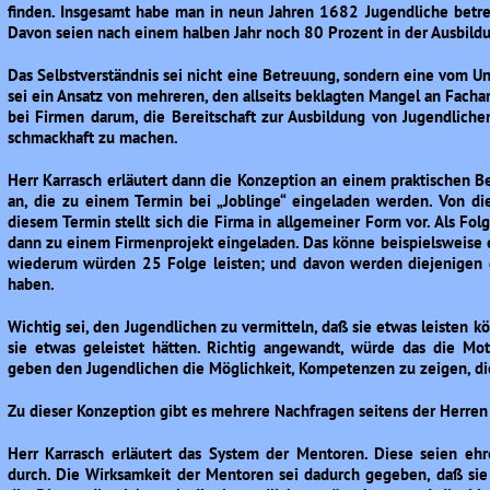
finden. Insgesamt habe man in neun Jahren 1682 Jugendliche betre
Davon seien nach einem halben Jahr noch 80 Prozent in der Ausbild
Das Selbstverständnis sei nicht eine Betreuung, sondern eine vom U
sei ein Ansatz von mehreren, den allseits beklagten Mangel an Facha
bei Firmen darum, die Bereitschaft zur Ausbildung von Jugendlich
schmackhaft zu machen.
Herr Karrasch erläutert dann die Konzeption an einem praktischen Be
an, die zu einem Termin bei „Joblinge“ eingeladen werden. Von d
diesem Termin stellt sich die Firma in allgemeiner Form vor. Als Fo
dann zu einem Firmenprojekt eingeladen. Das könne beispielsweise e
wiederum würden 25 Folge leisten; und davon werden diejenigen 
haben.
Wichtig sei, den Jugendlichen zu vermitteln, daß sie etwas leisten 
sie etwas geleistet hätten. Richtig angewandt, würde das die Mot
geben den Jugendlichen die Möglichkeit, Kompetenzen zu zeigen, d
Zu dieser Konzeption gibt es mehrere Nachfragen seitens der Herren
Herr Karrasch erläutert das System der Mentoren. Diese seien ehr
durch. Die Wirksamkeit der Mentoren sei dadurch gegeben, daß sie V