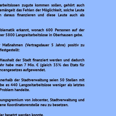
arbeitslosen zugute kommen sollen, gehört auch
 bemängelt das Fehlen der Möglichkeit, solche Leute
n daraus finanzieren und diese Leute auch als
oblematik erkannt, wonach 600 Personen auf der
aber 5800 Langzeitarbeitslose in Oberhausen gebe.
der Maßnahmen (Vertragsdauer 5 Jahre) positiv zu
estgestellt:
Haushalt der Stadt finanziert werden und dadurch
ahr habe man 7 Mio. € (gleich 35% des Etats für
ancengesetzes aufgewendet.
nnerhalb der Stadtverwaltung seien 50 Stellen mit
be es 440 Langzeitarbeitslose weniger als letztes
s Problem handelte.
chungsgremium von Jobcenter, Stadtverwaltung und
hene Koordinatorenstelle neu zu besetzen.
eder besetzt werden konnte.