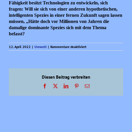
Fähigkeit besitzt Technologien zu entwickeln, sich
fragen: Will sie sich von einer anderen hypothetischen,
intelligenten Spezies in einer fernen Zukunft sagen lassen
müssen, „Hätte doch vor Millionen von Jahren die
damalige dominante Spezies sich mit dem Thema
befasst?
für
12. April 2022
|
Umwelt
|
Kommentare deaktiviert
Meine
Sorgen
um
die
Zukunft
unseres
Diesen Beitrag verbreiten
Planeten!
Facebook
X
LinkedIn
Pinterest
E-
Mail