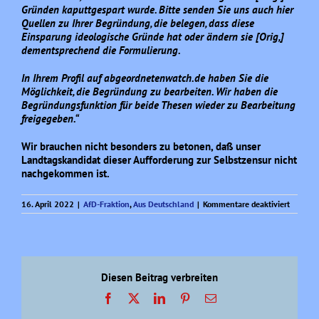
Gründen kaputtgespart wurde. Bitte senden Sie uns auch hier
Quellen zu Ihrer Begründung, die belegen, dass diese
Einsparung ideologische Gründe hat oder ändern sie [Orig,]
dementsprechend die Formulierung.
In Ihrem Profil auf abgeordnetenwatch.de haben Sie die
Möglichkeit, die Begründung zu bearbeiten. Wir haben die
Begründungsfunktion für beide Thesen wieder zu Bearbeitung
freigegeben.“
Wir brauchen nicht besonders zu betonen, daß unser
Landtagskandidat dieser Aufforderung zur Selbstzensur nicht
nachgekommen ist.
für
16. April 2022
|
AfD-Fraktion
,
Aus Deutschland
|
Kommentare deaktiviert
Weil
Transpa
Vertrau
schafft?
Diesen Beitrag verbreiten
Facebook
X
LinkedIn
Pinterest
E-
Mail