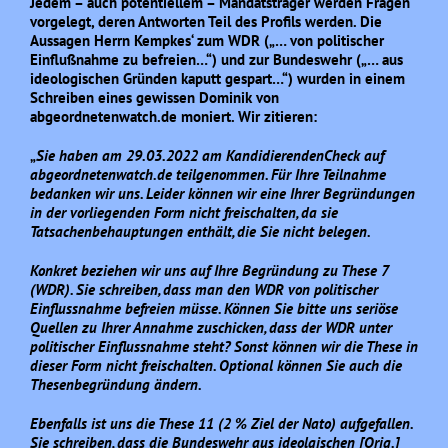
Jedem – auch potentiellem – Mandatsträger werden Fragen
vorgelegt, deren Antworten Teil des Profils werden. Die
Aussagen Herrn Kempkes‘ zum WDR („… von politischer
Einflußnahme zu befreien…“) und zur Bundeswehr („… aus
ideologischen Gründen kaputt gespart…“) wurden in einem
Schreiben eines gewissen Dominik von
abgeordnetenwatch.de moniert. Wir zitieren:
„
Sie haben am 29.03.2022 am KandidierendenCheck auf
abgeordnetenwatch.de teilgenommen. Für Ihre Teilnahme
bedanken wir uns. Leider können wir eine Ihrer Begründungen
in der vorliegenden Form nicht freischalten, da sie
Tatsachenbehauptungen enthält, die Sie nicht belegen.
Konkret beziehen wir uns auf Ihre Begründung zu These 7
(WDR). Sie schreiben, dass man den WDR von politischer
Einflussnahme befreien müsse. Können Sie bitte uns seriöse
Quellen zu Ihrer Annahme zuschicken, dass der WDR unter
politischer Einflussnahme steht? Sonst können wir die These in
dieser Form nicht freischalten. Optional können Sie auch die
Thesenbegründung ändern.
Ebenfalls ist uns die These 11 (2 % Ziel der Nato) aufgefallen.
Sie schreiben, dass die Bundeswehr aus ideolgischen [Orig.]