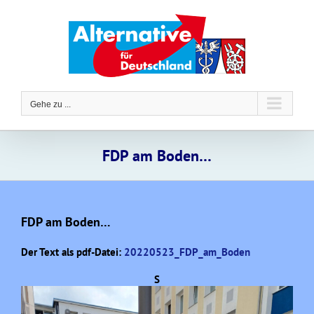
Zum
Inhalt
springen
Gehe zu ...
FDP am Boden…
FDP am Boden…
Der Text als pdf-Datei:
20220523_FDP_am_Boden
S