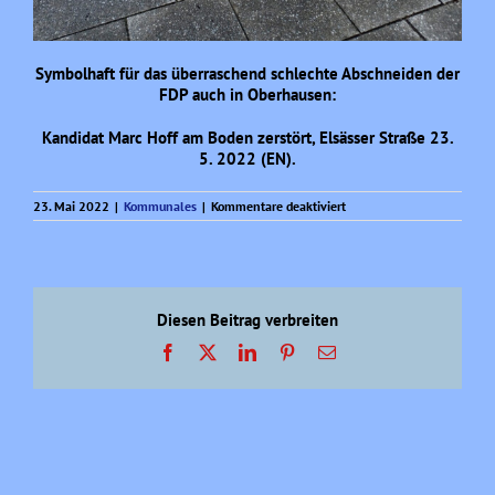
Symbolhaft für das überraschend schlechte Abschneiden der
FDP auch in Oberhausen:
Kandidat Marc Hoff am Boden zerstört, Elsässer Straße 23.
5. 2022 (EN).
für
23. Mai 2022
|
Kommunales
|
Kommentare deaktiviert
FDP
am
Boden…
Diesen Beitrag verbreiten
Facebook
X
LinkedIn
Pinterest
E-
Mail