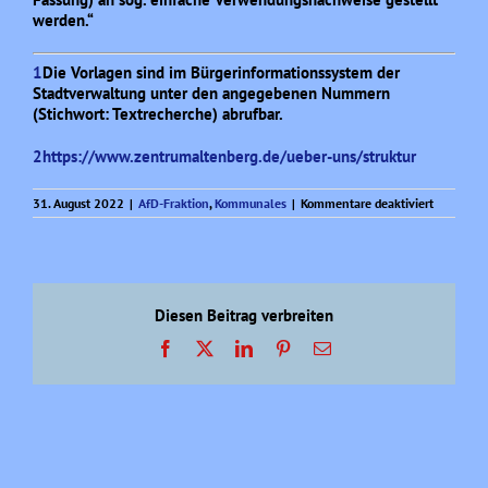
werden.“
1
Die Vorlagen sind im Bürgerinformationssystem der
Stadtverwaltung unter den angegebenen Nummern
(Stichwort: Textrecherche) abrufbar.
2
https://www.zentrumaltenberg.de/ueber-uns/struktur
für
31. August 2022
|
AfD-Fraktion
,
Kommunales
|
Kommentare deaktiviert
Kommuna
Kulturaus
und
Kontrolle
Diesen Beitrag verbreiten
Facebook
X
LinkedIn
Pinterest
E-
Mail