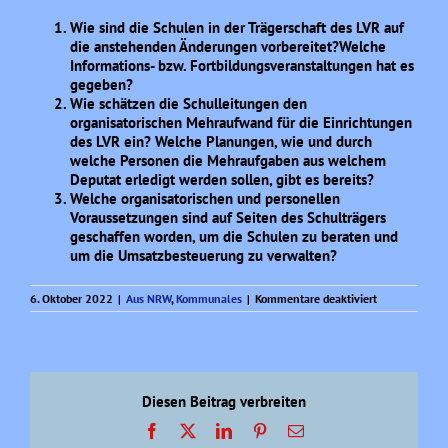
Wie sind die Schulen in der Trägerschaft des LVR auf
die anstehenden Änderungen vorbereitet?
Welche
Informations- bzw. Fortbildungsveranstaltungen hat es
gegeben?
Wie schätzen die Schulleitungen den
organisatorischen Mehraufwand für die Einrichtungen
des LVR ein? Welche Planungen, wie und durch
welche Personen die Mehraufgaben aus welchem
Deputat erledigt werden sollen, gibt es bereits?
Welche organisatorischen und personellen
Voraussetzungen sind auf Seiten des Schulträgers
geschaffen worden, um die Schulen zu beraten und
um die Umsatzbesteuerung zu verwalten?
für
6. Oktober 2022
|
Aus NRW
,
Kommunales
|
Kommentare deaktiviert
Die
AfD-
Fraktion
im
LVR
zur
Diesen Beitrag verbreiten
Umsatzsteuer
Facebook
X
LinkedIn
Pinterest
E-
Mail