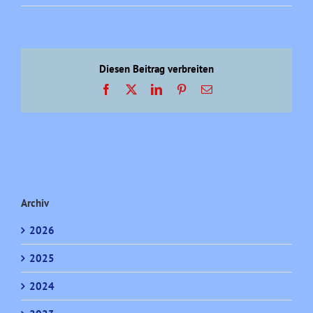
Vandalismusserie
beendet!
Diesen Beitrag verbreiten
Facebook
X
LinkedIn
Pinterest
E-
Mail
Archiv
2026
2025
2024