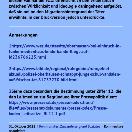
diesem Fall hat die WAZ offensichtlich den Widerspruch
zwischen Wirklichkeit und Ideologie dahingehend aufgelöst,
daß sie online den Migrationshintergrund der Täter
erwähnte, in der Druckversion jedoch unterdrückte.
Anmerkungen
1
https://www.waz.de/staedte/oberhausen/bei-einbruch-in-
funke-medienhaus-kinderbande-fliegt-auf-
id236766225.html
2
https://www.bild.de/regional/ruhrgebiet/ruhrgebiet-
aktuell/polizei-oberhausen-schnappt-junge-schul-vandalen-
auf-frischer-tat-81752270.bild.html
3
Siehe dazu besonders die Bestimmung unter Ziffer 12, die
den Leitmedien zur Begründung ihrer Pressepolitik dient:
https://www.presserat.de/pressekodex.html?
file=files/presserat/dokumente/pressekodex/Presse-
kodex_Leitsaetze_RL12.1.pdf
31. Oktober 2022
|
Kommunales
,
Zuwanderung und Soziales
|
Kommentare
für
deaktiviert