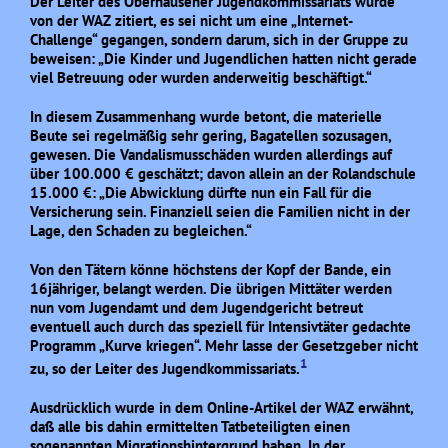
Der Leiter des Oberhausener Jugendkommissariats wurde
von der WAZ zitiert, es sei nicht um eine „Internet-
Challenge“ gegangen, sondern darum, sich in der Gruppe zu
beweisen: „Die Kinder und Jugendlichen hatten nicht gerade
viel Betreuung oder wurden anderweitig beschäftigt.“
In diesem Zusammenhang wurde betont, die materielle
Beute sei regelmäßig sehr gering, Bagatellen sozusagen,
gewesen. Die Vandalismusschäden wurden allerdings auf
über 100.000 € geschätzt; davon allein an der Rolandschule
15.000 €: „Die Abwicklung dürfte nun ein Fall für die
Versicherung sein. Finanziell seien die Familien nicht in der
Lage, den Schaden zu begleichen.“
Von den Tätern könne höchstens der Kopf der Bande, ein
16jähriger, belangt werden. Die übrigen Mittäter werden
nun vom Jugendamt und dem Jugendgericht betreut
eventuell auch durch das speziell für Intensivtäter gedachte
Programm „Kurve kriegen“. Mehr lasse der Gesetzgeber nicht
1
zu, so der Leiter des Jugendkommissariats.
Ausdrücklich wurde in dem Online-Artikel der WAZ erwähnt,
daß alle bis dahin ermittelten Tatbeteiligten einen
sogenannten Migrationshintergrund haben. In der