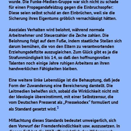
wurde. Die Funke-Medien-Gruppe war sich nicht zu schade
für einen Propagandafeldzug gegen die Einbruchsopfer:
Diese seien selbst schuld an den Einbrüchen, weil sie die
Sicherung ihres Eigentums gröblich vernachlässigt hätten.
Asoziales Verhalten wird belohnt, während normale
Arbeitnehmer und Steuerzahler die Zeche zahlen. Die
Belohnung folgt auf dem Fuße, indem staatliche Stellen sich
darum bemühen, die von den Eltern zu verantwortenden
Erziehungsdefizite auszugleichen. Zum Glück gibt es ja die
Strafunmündigkeit bis 14, so daß den hoffnungsvollen
Talenten noch einige Jahre ruhigen Arbeitens an ihren
handwerklichen Fähigkeiten bleiben.
Eine weitere linke Lebenslüge ist die Behauptung, daß jede
Form der Zuwanderung eine Bereicherung darstellt. Die
Leitmedien behelfen sich, sobald die Wirklichkeit nicht mit
der Ideologie übereinstimmt, mit einer Selbstzensur, die
vom Deutschen Presserat als „Pressekodex“ formuliert und
3
als Standard gesetzt wird.
Mißachtung dieses Standards bedeutet unweigerlich, sich
dem Vorwurf der Fremdenfeindlichkeit usw. auszusetzen. In