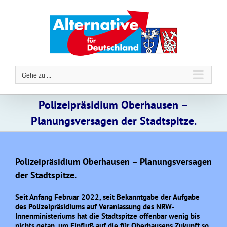
Zum
Inhalt
springen
Gehe zu ...
Polizeipräsidium Oberhausen –
Planungsversagen der Stadtspitze.
Polizeipräsidium Oberhausen – Planungsversagen
der Stadtspitze.
Seit Anfang Februar 2022, seit Bekanntgabe der Aufgabe
des Polizeipräsidiums auf Veranlassung des NRW-
Innenministeriums hat die Stadtspitze offenbar wenig bis
nichts getan, um Einfluß auf die für Oberhausens Zukunft so