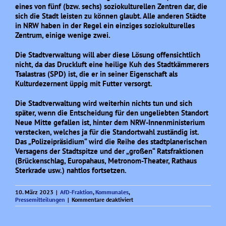
eines von fünf (bzw. sechs) soziokulturellen Zentren dar, die
sich die Stadt leisten zu können glaubt. Alle anderen Städte
in NRW haben in der Regel ein einziges soziokulturelles
Zentrum, einige wenige zwei.
Die Stadtverwaltung will aber diese Lösung offensichtlich
nicht, da das Druckluft eine heilige Kuh des Stadtkämmerers
Tsalastras (SPD) ist, die er in seiner Eigenschaft als
Kulturdezernent üppig mit Futter versorgt.
Die Stadtverwaltung wird weiterhin nichts tun und sich
später, wenn die Entscheidung für den ungeliebten Standort
Neue Mitte gefallen ist, hinter dem NRW-Innenministerium
verstecken, welches ja für die Standortwahl zuständig ist.
Das „Polizeipräsidium“ wird die Reihe des stadtplanerischen
Versagens der Stadtspitze und der „großen“ Ratsfraktionen
(Brückenschlag, Europahaus, Metronom-Theater, Rathaus
Sterkrade usw.) nahtlos fortsetzen.
10. März 2023
|
AfD-Fraktion
,
Kommunales
,
für
Pressemitteilungen
|
Kommentare deaktiviert
Polizeipräsidium
Oberhausen
–