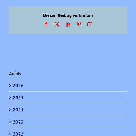
Planungsversagen
der
Stadtspitze.
Diesen Beitrag verbreiten
Facebook
X
LinkedIn
Pinterest
E-
Mail
Archiv
2026
2025
2024
2023
2022