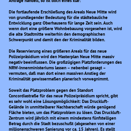
Anträge handelt, so ist doch eines klar:
Die fortlaufende Erschließung des Areals Neue Mitte wird
von grundlegender Bedeutung für die städtebauliche
Entwicklung ganz Oberhausens für lange Zeit sein. Auch
wenn dort eine größere Wohnbebauung vorgesehen ist, wird
die alte Stadtmitte weiterhin den demographischen
Schwerpunkt und damit den der Kriminalität bilden.
Die Reservierung eines größeren Areals für das neue
Polizeipräsidium wird den Masterplan Neue Mitte massiv
negativ beeinflussen. Die großzügigen Platzforderungen des
NRW-Innenministeriums lassen – nebenbei gesagt –
vermuten, daß man dort einen massiven Anstieg der
Kriminalität gewissermaßen planerisch vorwegnimmt.
Soweit das Platzproblem gegen den Standort
Concordiastraße für das neue Polizeipräsidium spricht, gibt
es sehr wohl eine Lösungsmöglichkeit: Das Druckluft-
Gelände in unmittelbarer Nachbarschaft würde genügend
Fläche bieten, um das Platzproblem zu lösen. Das Druckluft-
Zentrum wird jährlich mit einem mindestens fünfstelligen
Betrag durch die Stadt bezuschußt (abgesehen von einer
millionenschweren Sanierung vor ca. 15 Jahren). Es stellt