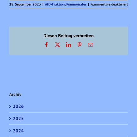
für
28. September 2023
|
AfD-Fraktion
,
Kommunales
|
Kommentare deaktiviert
Ein
Hilfer
der
Komm
an
Minis
Diesen Beitrag verbreiten
Wüst.
Facebook
X
LinkedIn
Pinterest
E-
Mail
Archiv
2026
2025
2024