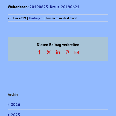
Weiterlesen:
20190625_Kraus_20190621
für
25. Juni 2019
|
Umfragen
|
Kommentare deaktiviert
Sonntagsfrage
–
Monatsübersicht
(6)
Diesen Beitrag verbreiten
Facebook
X
LinkedIn
Pinterest
E-
Mail
Archiv
2026
2025