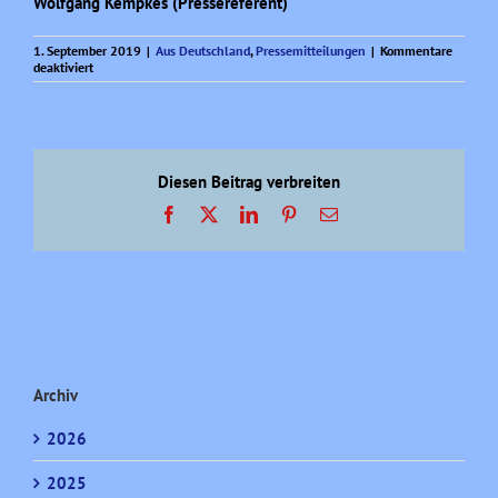
Wolfgang Kempkes (Pressereferent)
1. September 2019
|
Aus Deutschland
,
Pressemitteilungen
|
Kommentare
für
deaktiviert
Pressemitteilung
des
AfD-
Kreisverbandes
Oberhausen
zu
Diesen Beitrag verbreiten
den
Landtagswahlen
Facebook
X
LinkedIn
Pinterest
E-
in
Mail
Sachsen
und
Brandenburg
Archiv
2026
2025