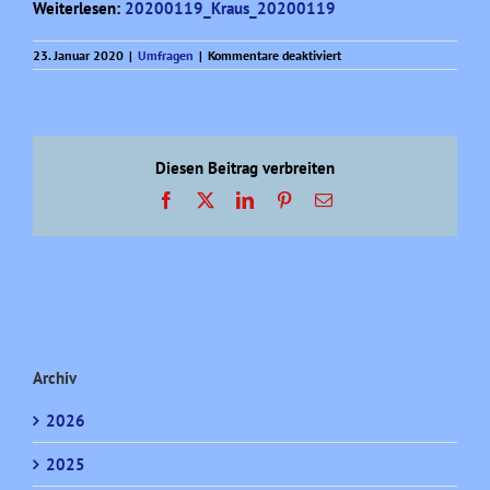
Weiterlesen:
20200119_Kraus_20200119
für
23. Januar 2020
|
Umfragen
|
Kommentare deaktiviert
Sonntagsfrage
Monatsübersicht
(15)
Diesen Beitrag verbreiten
Facebook
X
LinkedIn
Pinterest
E-
Mail
Archiv
2026
2025