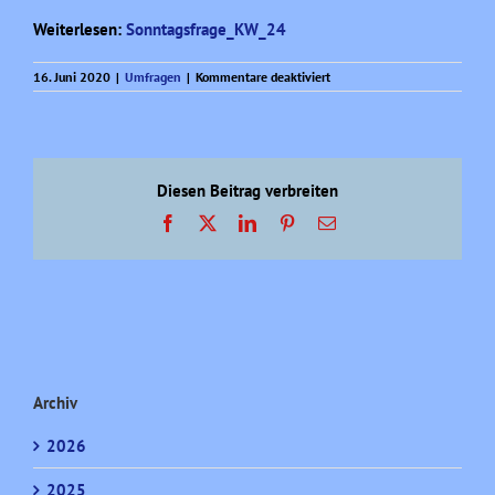
Weiterlesen:
Sonntagsfrage_KW_24
für
16. Juni 2020
|
Umfragen
|
Kommentare deaktiviert
Sonntagsfrage
aktuell
(KW
24)
Diesen Beitrag verbreiten
Facebook
X
LinkedIn
Pinterest
E-
Mail
Archiv
2026
2025