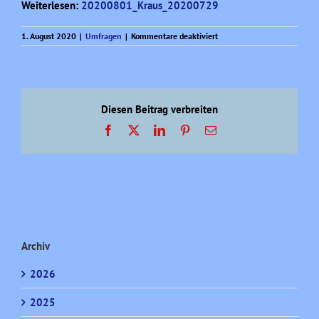
Weiterlesen:
20200801_Kraus_20200729
für
1. August 2020
|
Umfragen
|
Kommentare deaktiviert
Sonntagsfrage
Monatsübersicht
(27)
Diesen Beitrag verbreiten
Facebook
X
LinkedIn
Pinterest
E-
Mail
Archiv
2026
2025