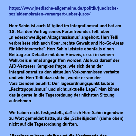
https://www.juedische-allgemeine.de/politik/juedische-
sozialdemokraten-veraergert-ueber-jusos/
Herr Sahin ist auch Mitglied im Integrationsrat und hat am
18. Mai den Vortrag seines Parteifreundes Telli über
„niederschwelligen Alltagsrassismus“ angehört. Herr Telli
verbreitete sich auch über „rechte Gewalt und No-Go-Areas
für Nichtdeutsche“. Herr Sahin leistete ebenfalls einen
Beitrag zur Debatte mit dem Hinweis, er sei in seinem
Wahlkreis einmal angegriffen worden. Als kurz darauf der
AfD-Vertreter Kempkes fragte, wie sich denn der
Integrationsrat zu den aktuellen Vorkommnissen verhalte
und wie Herr Telli dazu stehe, wurde er von der
Vorsitzenden belehrt: Der Tagesordnungspunkt lautete
„Rechtspopulismus“ und nicht „aktuelle Lage“. Man könne
das ja gerne in die Tagesordnung der nächsten Sitzung
aufnehmen.
Wir haben nicht festgestellt, daß sich Herr Sahin irgendwie
zu Wort gemeldet hätte, als die „Scheißjuden“ (siehe oben)
nicht auf die Tagesordnung durften.
Allerdings müssen wir ihn und die Vorsitzende des