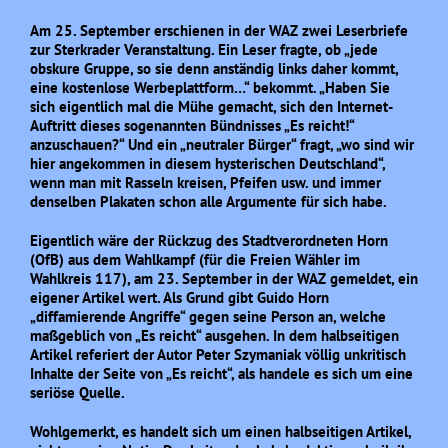
Am 25. September erschienen in der WAZ zwei Leserbriefe
zur Sterkrader Veranstaltung. Ein Leser fragte, ob „jede
obskure Gruppe, so sie denn anständig links daher kommt,
eine kostenlose Werbeplattform…“ bekommt. „Haben Sie
sich eigentlich mal die Mühe gemacht, sich den Internet-
Auftritt dieses sogenannten Bündnisses „Es reicht!“
anzuschauen?“ Und ein „neutraler Bürger“ fragt, „wo sind wir
hier angekommen in diesem hysterischen Deutschland“,
wenn man mit Rasseln kreisen, Pfeifen usw. und immer
denselben Plakaten schon alle Argumente für sich habe.
Eigentlich wäre der Rückzug des Stadtverordneten Horn
(OfB) aus dem Wahlkampf (für die Freien Wähler im
Wahlkreis 117), am 23. September in der WAZ gemeldet, ein
eigener Artikel wert. Als Grund gibt Guido Horn
„diffamierende Angriffe“ gegen seine Person an, welche
maßgeblich von „Es reicht“ ausgehen. In dem halbseitigen
Artikel referiert der Autor Peter Szymaniak völlig unkritisch
Inhalte der Seite von „Es reicht“, als handele es sich um eine
seriöse Quelle.
Wohlgemerkt, es handelt sich um einen halbseitigen Artikel,