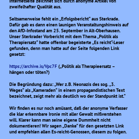
Internetseite zeichnet sich durch anonyme Artikel von
zweifelhafter Qualität aus.
Seltsamerweise fehlt ein „Erfolgsbericht“ aus Sterkrade.
Dafür gab es dann einen launigen Veranstaltungshinweis auf
den AfD-Infostand am 25. September in Alt-Oberhausen.
Unser Sterkrader Vorbericht mit dem Thema „Politik als
Therapiersatz“ hatte offenbar begeisterte „Es reicht“-Leser
gefunden, denn man hatte auf der Seite folgenden Link
gesetzt:
https://archive.is/Vpc7F
(„Politik als Therapieersatz –
hängen oder töten?)
Die Begründung dazu: „Wer z.B. Neonazis des sog. „3.
Weges“ als „Kameraden“ in einem propagandistischen Text
bezeichnet, zeigt mehr als deutlich wo der Standpunkt ist.“
Wir finden es nur noch amüsant, daß der anonyme Verfasser
die klar erkennbare Ironie mit aller Gewalt mißverstehen
will. Klarer kann man seine eigene Dummheit nicht
dokumentieren! Wir sagen „Danke“ für den gesetzten Link
und empfehlen allen Es-reicht-Genossen, diesem zu folgen.