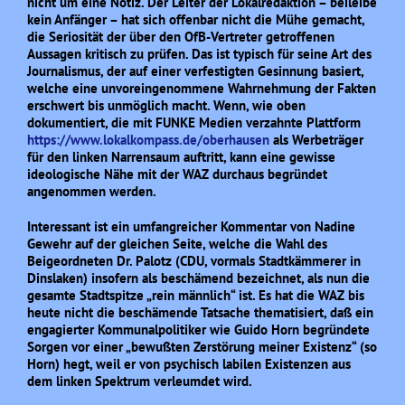
nicht um eine Notiz. Der Leiter der Lokalredaktion – beileibe
kein Anfänger – hat sich offenbar nicht die Mühe gemacht,
die Seriosität der über den OfB-Vertreter getroffenen
Aussagen kritisch zu prüfen. Das ist typisch für seine Art des
Journalismus, der auf einer verfestigten Gesinnung basiert,
welche eine unvoreingenommene Wahrnehmung der Fakten
erschwert bis unmöglich macht. Wenn, wie oben
dokumentiert, die mit FUNKE Medien verzahnte Plattform
https://www.lokalkompass.de/oberhausen
als Werbeträger
für den linken Narrensaum auftritt, kann eine gewisse
ideologische Nähe mit der WAZ durchaus begründet
angenommen werden.
Interessant ist ein umfangreicher Kommentar von Nadine
Gewehr auf der gleichen Seite, welche die Wahl des
Beigeordneten Dr. Palotz (CDU, vormals Stadtkämmerer in
Dinslaken) insofern als beschämend bezeichnet, als nun die
gesamte Stadtspitze „rein männlich“ ist. Es hat die WAZ bis
heute nicht die beschämende Tatsache thematisiert, daß ein
engagierter Kommunalpolitiker wie Guido Horn begründete
Sorgen vor einer „bewußten Zerstörung meiner Existenz“ (so
Horn) hegt, weil er von psychisch labilen Existenzen aus
dem linken Spektrum verleumdet wird.