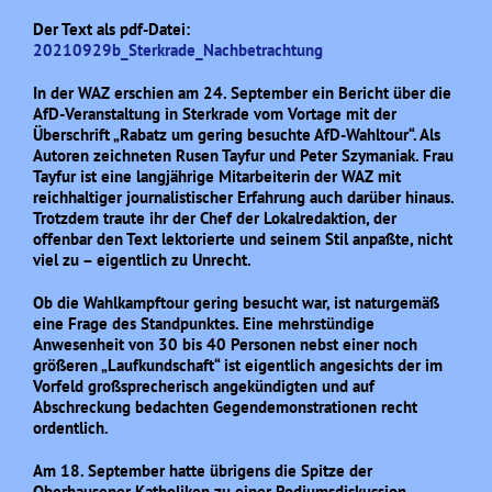
Der Text als pdf-Datei:
20210929b_Sterkrade_Nachbetrachtung
In der WAZ erschien am 24. September ein Bericht über die
AfD-Veranstaltung in Sterkrade vom Vortage mit der
Überschrift „Rabatz um gering besuchte AfD-Wahltour“. Als
Autoren zeichneten Rusen Tayfur und Peter Szymaniak. Frau
Tayfur ist eine langjährige Mitarbeiterin der WAZ mit
reichhaltiger journalistischer Erfahrung auch darüber hinaus.
Trotzdem traute ihr der Chef der Lokalredaktion, der
offenbar den Text lektorierte und seinem Stil anpaßte, nicht
viel zu – eigentlich zu Unrecht.
Ob die Wahlkampftour gering besucht war, ist naturgemäß
eine Frage des Standpunktes. Eine mehrstündige
Anwesenheit von 30 bis 40 Personen nebst einer noch
größeren „Laufkundschaft“ ist eigentlich angesichts der im
Vorfeld großsprecherisch angekündigten und auf
Abschreckung bedachten Gegendemonstrationen recht
ordentlich.
Am 18. September hatte übrigens die Spitze der
Oberhausener Katholiken zu einer Podiumsdiskussion