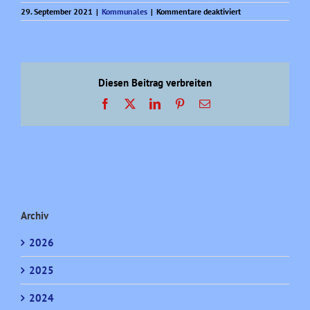
für
29. September 2021
|
Kommunales
|
Kommentare deaktiviert
Sterkrade
–
eine
Nachbetrachtung!
Diesen Beitrag verbreiten
Facebook
X
LinkedIn
Pinterest
E-
Mail
Archiv
2026
2025
2024