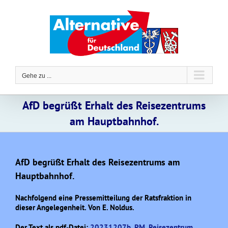
Zum
Inhalt
springen
Gehe zu ...
AfD begrüßt Erhalt des Reisezentrums
am Hauptbahnhof.
AfD begrüßt Erhalt des Reisezentrums am
Hauptbahnhof.
Nachfolgend eine Pressemitteilung der Ratsfraktion in
dieser Angelegenheit. Von E. Noldus.
Der Text als pdf-Datei:
20231207b_PM_Reisezentrum