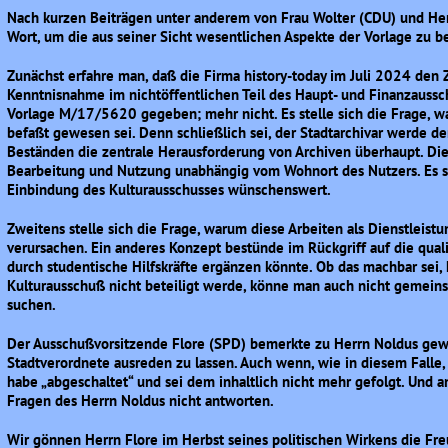
Nach kurzen Beiträgen unter anderem von Frau Wolter (CDU) und Herr
Wort, um die aus seiner Sicht wesentlichen Aspekte der Vorlage zu 
Zunächst erfahre man, daß die Firma history-today im Juli 2024 den 
Kenntnisnahme im nichtöffentlichen Teil des Haupt- und Finanzaussc
Vorlage M/17/5620 gegeben; mehr nicht. Es stelle sich die Frage, w
befaßt gewesen sei. Denn schließlich sei, der Stadtarchivar werde de
Beständen die zentrale Herausforderung von Archiven überhaupt. Die 
Bearbeitung und Nutzung unabhängig vom Wohnort des Nutzers. Es sei
Einbindung des Kulturausschusses wünschenswert.
Zweitens stelle sich die Frage, warum diese Arbeiten als Dienstleis
verursachen. Ein anderes Konzept bestünde im Rückgriff auf die qualif
durch studentische Hilfskräfte ergänzen könnte. Ob das machbar sei, 
Kulturausschuß nicht beteiligt werde, könne man auch nicht gemein
suchen.
Der Ausschußvorsitzende Flore (SPD) bemerkte zu Herrn Noldus gewa
Stadtverordnete ausreden zu lassen. Auch wenn, wie in diesem Falle, 
habe „abgeschaltet“ und sei dem inhaltlich nicht mehr gefolgt. Und 
Fragen des Herrn Noldus nicht antworten.
Wir gönnen Herrn Flore im Herbst seines politischen Wirkens die Fr