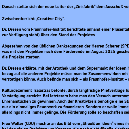
Danach stellte sich der neue Leiter der „Zinkfabrik“ dem Ausschuß vor
Zwischenbericht „Creative City“.
Dr. Dresen vom Fraunhofer-Institut berichtete anhand einer Präsenta
zur Verfügung steht) über den Stand des Projektes.
Abgesehen von den üblichen Danksagungen der Herren Scherer (SPD) 
was mit den Projekten nach dem Förderende im August 2025 gescheh
die Projekte sterben.
Dr. Dresen erklärte, mit der Artothek und dem Supermarkt der Ideen h
bezug auf die anderen Projekte müsse man im Zusammenwirken mit 
verstetigen könne. Auch befinde man sich – als Fraunhofer-Institut –
Kulturdezernent Tsalastras betonte, durch langfristige Mietverträge
Verstetigung erreicht. Bei letzterem habe man den Versuch unterno
Ehrenamtlichen zu gewinnen. Auch der Kreativkreis benötige eine Sta
nur ein einmaliges Feuerwerk zu finanzieren. Sondern er wolle imme
allerdings nicht immer gelinge. Die Förderung solle so beschaffen sei
Frau Wolter (CDU) mochte an das Bild vom „Strauß an Ideen“ eines ihr
bei den vielen Projekten um Knospen, die noch nicht für alle sichtba