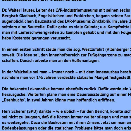
Dr. Walter Hauser, Leiter des LVR-Industriemuseums mit seinen sechs
Bergisch Gladbach, Engelskirchen und Euskirchen, begann seinen Sac
augenblicklichen Bauzustand des LVR-Museums Zinkfabrik. Im Jahre
seitdem eine Baustelle. Dafür gebe es viele Gründe; u.a. Kampfmitte
man mit Lieferschwierigkeiten zu kämpfen gehabt und mit den Folgen
habe Kostensteigerungen verursacht.
In einem ersten Schritt stelle man die sog. Westzufahrt (Altenberger 
soweit. Die Idee sei, den Innenhofbereich zur Fußgängerzone zu ma
schaffen. Danach arbeite man an den Außenanlagen.
In der Walzhalle sei man – immer noch – mit dem Innenausbau besch
nachdem man vor 1½ Jahren verdeckte statische Mängel festgestellt
Die bekannte Lokomotive komme ebenfalls zurück. Dafür werde ein W
herausgucke. Weiterhin plane man eine Dauerausstellung auf einer 
„Drehbuchs“. In zwei Jahren könne man hoffentlich eröffnen.
Herr Scherer (SPD) dankte – wie üblich – für den Bericht, konnte sich
sei nicht zu leugnen, daß die Kosten immer weiter stiegen und man s
es weitergehe. Dazu die Baukosten mit ihren Zinsen. Jetzt sei man a
Bodenbelastungen oder die statischen Probleme hätte man doch erke