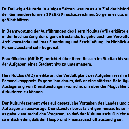
Dr. Dellwig erläuterte in einigen Sätzen, warum es ein Ziel der histo
der Gemeindereformen 1928/29 nachzuzeichnen. So gehe es u.a. um 
geführt hätten.
In Beantwortung der Ausführungen des Herrn Noldus (AfD) erklärte er,
in der Erschließung der eigenen Bestände. Es gehe auch um Verwalt
Archivbestände und ihrer Einordnung und Erschließung. Im Hinblick 
Personalbestand sehr begrenzt.
Frau Gödderz (GRÜNE) berichtet über ihren Besuch im Stadtarchiv vom
der Aufgaben eines Stadtarchivs zu untermauern.
Herr Noldus (AfD) merkte an, die Vielfältigkeit der Aufgaben sei ih
Personalknappheit. Es gehe ihm darum, daß er eine stärkere Beteilig
Auslagerung von Dienstleistungen wünsche, um über die Möglichkeite
diskutieren zu können.
Der Kulturdezernent wies auf gesetzliche Vorgaben des Landes und d
Aufträgen an auswärtige Dienstleister berücksichtigen müsse. Es sei
es gebe klare rechtliche Vorgaben, so daß der Kulturausschuß nicht
so entschieden, daß der Haupt- und Finanzausschuß zuständig sei.