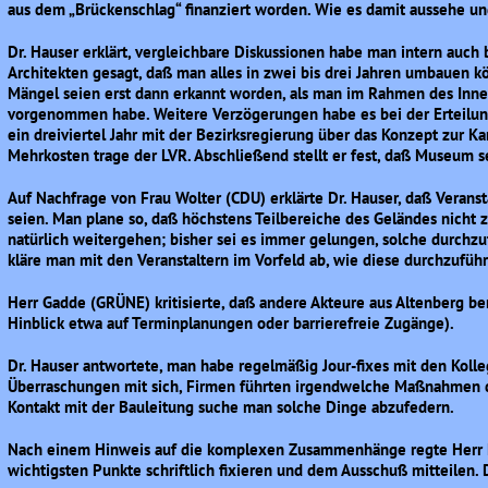
aus dem „Brückenschlag“ finanziert worden. Wie es damit aussehe un
Dr. Hauser erklärt, vergleichbare Diskussionen habe man intern auch b
Architekten gesagt, daß man alles in zwei bis drei Jahren umbauen kön
Mängel seien erst dann erkannt worden, als man im Rahmen des Innen
vorgenommen habe. Weitere Verzögerungen habe es bei der Erteilu
ein dreiviertel Jahr mit der Bezirksregierung über das Konzept zur 
Mehrkosten trage der LVR. Abschließend stellt er fest, daß Museum sei
Auf Nachfrage von Frau Wolter (CDU) erklärte Dr. Hauser, daß Veran
seien. Man plane so, daß höchstens Teilbereiche des Geländes nicht z
natürlich weitergehen; bisher sei es immer gelungen, solche durchzu
kläre man mit den Veranstaltern im Vorfeld ab, wie diese durchzuführ
Herr Gadde (GRÜNE) kritisierte, daß andere Akteure aus Altenberg be
Hinblick etwa auf Terminplanungen oder barrierefreie Zugänge).
Dr. Hauser antwortete, man habe regelmäßig Jour-fixes mit den Kolle
Überraschungen mit sich, Firmen führten irgendwelche Maßnahmen d
Kontakt mit der Bauleitung suche man solche Dinge abzufedern.
Nach einem Hinweis auf die komplexen Zusammenhänge regte Herr No
wichtigsten Punkte schriftlich fixieren und dem Ausschuß mitteilen. D