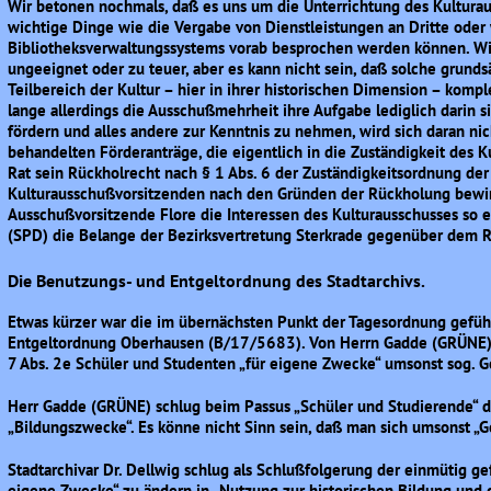
Wir betonen nochmals, daß es uns um die Unterrichtung des Kultura
wichtige Dinge wie die Vergabe von Dienstleistungen an Dritte oder
Bibliotheksverwaltungssystems vorab besprochen werden können. Wir 
ungeeignet oder zu teuer, aber es kann nicht sein, daß solche grund
Teilbereich der Kultur – hier in ihrer historischen Dimension – kom
lange allerdings die Ausschußmehrheit ihre Aufgabe lediglich darin sie
fördern und alles andere zur Kenntnis zu nehmen, wird sich daran ni
behandelten Förderanträge, die eigentlich in die Zuständigkeit des K
Rat sein Rückholrecht nach § 1 Abs. 6 der Zuständigkeitsordnung der
Kulturausschußvorsitzenden nach den Gründen der Rückholung bewir
Ausschußvorsitzende Flore die Interessen des Kulturausschusses so e
(SPD) die Belange der Bezirksvertretung Sterkrade gegenüber dem Ra
Die Benutzungs- und Entgeltordnung des Stadtarchivs.
Etwas kürzer war die im übernächsten Punkt der Tagesordnung gefüh
Entgeltordnung Oberhausen (B/17/5683). Von Herrn Gadde (GRÜNE) 
7 Abs. 2e Schüler und Studenten „für eigene Zwecke“ umsonst sog. G
Herr Gadde (GRÜNE) schlug beim Passus „Schüler und Studierende“ d
„Bildungszwecke“. Es könne nicht Sinn sein, daß man sich umsonst „
Stadtarchivar Dr. Dellwig schlug als Schlußfolgerung der einmütig g
eigene Zwecke“ zu ändern in „Nutzung zur historischen Bildung und d