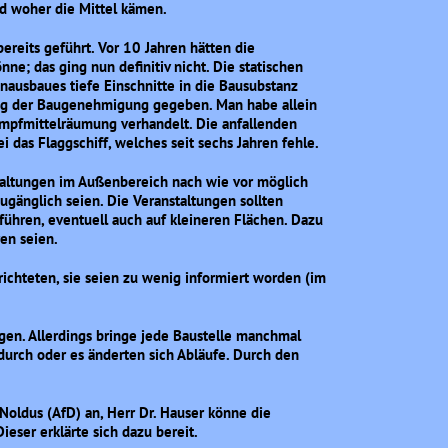
d woher die Mittel kämen.
ereits geführt. Vor 10 Jahren hätten die
ne; das ging nun definitiv nicht. Die statischen
ausbaues tiefe Einschnitte in die Bausubstanz
ng der Baugenehmigung gegeben. Man habe allein
Kampfmittelräumung verhandelt. Die anfallenden
 das Flaggschiff, welches seit sechs Jahren fehle.
staltungen im Außenbereich nach wie vor möglich
ugänglich seien. Die Veranstaltungen sollten
führen, eventuell auch auf kleineren Flächen. Dazu
en seien.
richteten, sie seien zu wenig informiert worden (im
gen. Allerdings bringe jede Baustelle manchmal
urch oder es änderten sich Abläufe. Durch den
ldus (AfD) an, Herr Dr. Hauser könne die
ieser erklärte sich dazu bereit.