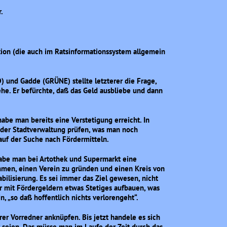
.
tion (die auch im Ratsinformationssystem allgemein
und Gadde (GRÜNE) stellte letzterer die Frage,
e. Er befürchte, daß das Geld ausbliebe und dann
abe man bereits eine Verstetigung erreicht. In
der Stadtverwaltung prüfen, was man noch
 auf der Suche nach Fördermitteln.
 habe man bei Artothek und Supermarkt eine
mmen, einen Verein zu gründen und einen Kreis von
bilisierung. Es sei immer das Ziel gewesen, nicht
r mit Fördergeldern etwas Stetiges aufbauen, was
n, „so daß hoffentlich nichts verlorengeht“.
er Vorredner anknüpfen. Bis jetzt handele es sich
r seien. Das müsse man im Laufe der Zeit durch das