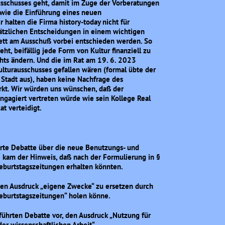
usschusses geht, damit im Zuge der Vorberatungen
 wie die Einführung eines neuen
halten die Firma history-today nicht für
sätzlichen Entscheidungen in einem wichtigen
plett am Ausschuß vorbei entschieden werden. So
ht, beifällig jede Form von Kultur finanziell zu
chts ändern. Und die im Rat am 19. 6. 2023
ulturausschusses gefallen wären (formal übte der
 Stadt aus), haben keine Nachfrage des
kt. Wir würden uns wünschen, daß der
ngagiert vertreten würde wie sein Kollege Real
t verteidigt.
rte Debatte über die neue Benutzungs- und
kam der Hinweis, daß nach der Formulierung in §
eburtstagszeitungen erhalten könnten.
en Ausdruck „eigene Zwecke“ zu ersetzen durch
Geburtstagszeitungen“ holen könne.
eführten Debatte vor, den Ausdruck „Nutzung für
er wissenschaftlichen Arbeit“.