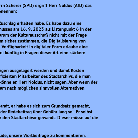
n Scherer (SPD) ergriff Herr Noldus (AfD) das
benennen:
Zuschlag erhalten habe. Es habe dazu eine
husses am 16. 9. 2023 als Listenpunkt 6 in der
arum der Kulturausschuß nicht mit der Frage
m sicher zustimmen, die Digitalisierung von
Verfügbarkeit in digitaler Form erlaube eine
 künftig in Fragen dieser Art eine stärkere
tungen ausgelagert werden und damit Kosten
izierten Mitarbeiter des Stadtarchivs, die man
könne er, Herr Noldus, nicht sagen. Aber wenn der
sam nach möglichen sinnvollen Alternativen
ndt, er habe es sich zum Grundsatz gemacht,
der Redebeitrag über Gebühr lang sei. Er selbst
an den Stadtarchivar gewandt: Dieser müsse auf die
eude, unsere Wortbeiträge zu kommentieren.