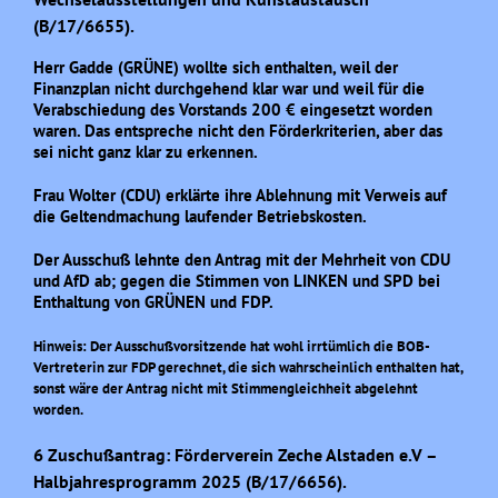
(B/17/6655).
Herr Gadde (GRÜNE) wollte sich enthalten, weil der
Finanzplan nicht durchgehend klar war und weil für die
Verabschiedung des Vorstands 200 € eingesetzt worden
waren. Das entspreche nicht den Förderkriterien, aber das
sei nicht ganz klar zu erkennen.
Frau Wolter (CDU) erklärte ihre Ablehnung mit Verweis auf
die Geltendmachung laufender Betriebskosten.
Der Ausschuß lehnte den Antrag mit der Mehrheit von CDU
und AfD ab; gegen die Stimmen von LINKEN und SPD bei
Enthaltung von GRÜNEN und FDP.
Hinweis: Der Ausschußvorsitzende hat wohl irrtümlich die BOB-
Vertreterin zur FDP gerechnet, die sich wahrscheinlich enthalten hat,
sonst wäre der Antrag nicht mit Stimmengleichheit abgelehnt
worden.
6 Zuschußantrag: Förderverein Zeche Alstaden e.V –
Halbjahresprogramm 2025 (B/17/6656).