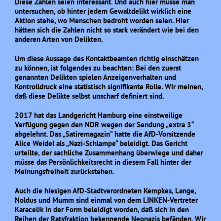
Diese Zahlen seien interessant. Und auch hier müsse man
untersuchen, ob hinter jedem Gewaltdelikt wirklich eine
Aktion stehe, wo Menschen bedroht worden seien. Hier
hätten sich die Zahlen nicht so stark verändert wie bei den
anderen Arten von Delikten.
Um diese Aussage des Kontaktbeamten richtig einschätzen
zu können, ist folgendes zu beachten: Bei den zuerst
genannten Delikten spielen Anzeigenverhalten und
Kontrolldruck eine statistisch signifikante Rolle. Wir meinen,
daß diese Delikte selbst unscharf definiert sind.
2017 hat das Landgericht Hamburg eine einstweilige
Verfügung gegen den NDR wegen der Sendung „extra 3“
abgelehnt. Das „Satiremagazin“ hatte die AfD-Vorsitzende
Alice Weidel als „Nazi-Schlampe“ beleidigt. Das Gericht
urteilte, der sachliche Zusammenhang überwiege und daher
müsse das Persönlichkeitsrecht in diesem Fall hinter der
Meinungsfreiheit zurückstehen.
Auch die hiesigen AfD-Stadtverordneten Kempkes, Lange,
Noldus und Mumm sind einmal von dem LINKEN-Vertreter
Karacelik in der Form beleidigt worden, daß sich in den
Reihen der Ratsfraktion bekennende Neonazis befänden. Wir