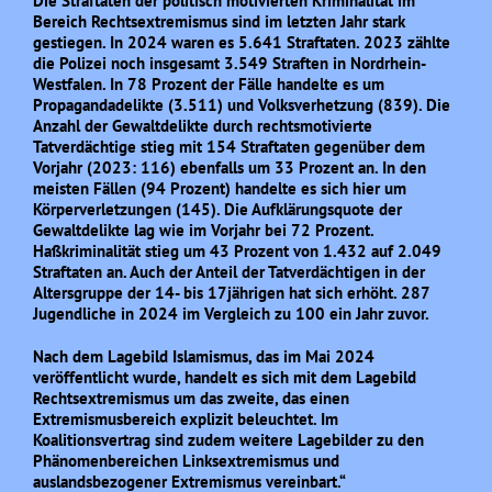
Die Straftaten der politisch motivierten Kriminalität im
Bereich Rechtsextremismus sind im letzten Jahr stark
gestiegen. In 2024 waren es 5.641 Straftaten. 2023 zählte
die Polizei noch insgesamt 3.549 Straften in Nordrhein-
Westfalen. In 78 Prozent der Fälle handelte es um
Propagandadelikte (3.511) und Volksverhetzung (839). Die
Anzahl der Gewaltdelikte durch rechtsmotivierte
Tatverdächtige stieg mit 154 Straftaten gegenüber dem
Vorjahr (2023: 116) ebenfalls um 33 Prozent an. In den
meisten Fällen (94 Prozent) handelte es sich hier um
Körperverletzungen (145). Die Aufklärungsquote der
Gewaltdelikte lag wie im Vorjahr bei 72 Prozent.
Haßkriminalität stieg um 43 Prozent von 1.432 auf 2.049
Straftaten an. Auch der Anteil der Tatverdächtigen in der
Altersgruppe der 14- bis 17jährigen hat sich erhöht. 287
Jugendliche in 2024 im Vergleich zu 100 ein Jahr zuvor.
Nach dem Lagebild Islamismus, das im Mai 2024
veröffentlicht wurde, handelt es sich mit dem Lagebild
Rechtsextremismus um das zweite, das einen
Extremismusbereich explizit beleuchtet. Im
Koalitionsvertrag sind zudem weitere Lagebilder zu den
Phänomenbereichen Linksextremismus und
auslandsbezogener Extremismus vereinbart.“