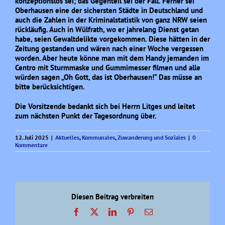
konzeptionslos sei; das Gegenteil sei der Fall. Ferner sei
Oberhausen eine der sichersten Städte in Deutschland und
auch die Zahlen in der Kriminalstatistik von ganz NRW seien
rückläufig. Auch in Wülfrath, wo er jahrelang Dienst getan
habe, seien Gewaltdelikte vorgekommen. Diese hätten in der
Zeitung gestanden und wären nach einer Woche vergessen
worden. Aber heute könne man mit dem Handy jemanden im
Centro mit Sturmmaske und Gummimesser filmen und alle
würden sagen „Oh Gott, das ist Oberhausen!“ Das müsse an
bitte berücksichtigen.
Die Vorsitzende bedankt sich bei Herrn Litges und leitet
zum nächsten Punkt der Tagesordnung über.
12. Juli 2025
|
Aktuelles
,
Kommunales
,
Zuwanderung und Soziales
|
0
Kommentare
Diesen Beitrag verbreiten
Facebook
X
LinkedIn
Pinterest
E-
Mail