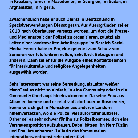
in Kroatien; ferner in Mazedonien, in Georgien, im Sudan, in
Afghanistan, in Nigeria.
Zwischendurch habe er auch Dienst in Deutschland in
Spezialverwendungen Dienst getan. Aus Altersgründen sei er
2010 nach Oberhausen versetzt worden, um dort die Presse-
und Medienarbeit der Polizei zu organisieren, zuletzt als
Leiter einer landesweiten Arbeitsgruppe im Bereich Social
Media. Ferner habe er Projekte geleitet zum Schutz von
Senioren vor Telefonkriminellen, Enkeltrick-Betrügern und
anderen. Dann sei er für die Aufgabe eines Kontaktbeamten
für interkulturelle und religiöse Angelegenheiten
ausgewählt worden.
Sehr interessant war seine Bemerkung, als „alter weißer
Mann“ sei es nicht so einfach, in eine Community oder in die
Community überhaupt hineinzukommen. Da seine Frau aus
Albanien komme und er relativ oft dort oder in Bosnien sei,
könne er sich gut in Menschen aus anderen Ländern
hineinversetzen, wo die Polizei viel autoritärer auftrete.
Daher sei es sehr schwer für ihn als Polizeibeamter, sich eine
Vertrauensposition aufzubauen. Dabei hätten ihn Herr Tüzün
und Frau Arslanbenzer (Leiterin des Kommunalen
Integrationszentrums) sehr unterstützt.