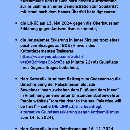
Kurzfilmtage und Dr. Gass nach dessen Aufforderung
zur Teilnahme an einer Demonstration zur Solidarität
mit Israel nach dem Hamas-Überfall beteiligt waren;
die LINKE am 13. Mai 2024 gegen die Oberhausener
Erklärung gegen Antisemitismus stimmte;
die Jerusalemer Erklärung in jener Sitzung trotz eines
positiven Bezuges auf BDS (Hinweis des
Kulturdezernenten Tsalastras
https://www.youtube.com/watch?
v=tQdQcMvmeOo&t=3s
ab Minute 21) als Grundlage
ihres Gegenantrages beibehielt;
Herr Karacelik in seinem Beitrag zum Gegenantrag die
Umschreibung der Palästinenser als „alle
Bewohner:innen ‚zwischen dem Fluß und dem Meer‘“
in Anlehnung an eine unter Umständen strafbewehrte
Parole wählte (From the river to the sea, Palestine will
be free!“ – siehe
DIE LINKE.LISTE beantragt
alternative Grundsatzerklärung gegen Antisemitismus
vom 14. 5. 2024);
Herr Karacelik in der Ratssitzung am 16. 12. 2024