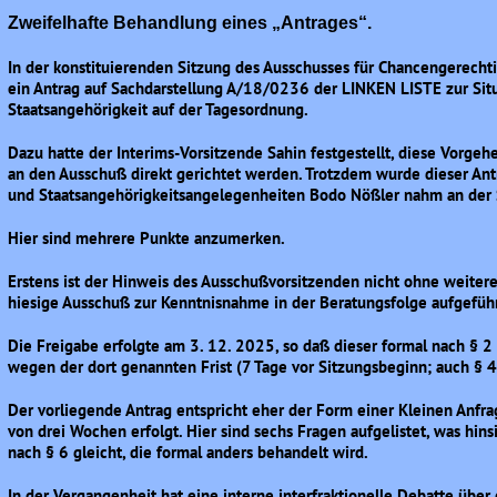
Zweifelhafte Behandlung eines „Antrages“.
In der konstituierenden Sitzung des Ausschusses für Chancengerecht
ein Antrag auf Sachdarstellung A/18/0236 der LINKEN LISTE zur Sit
Staatsangehörigkeit auf der Tagesordnung.
Dazu hatte der Interims-Vorsitzende Sahin festgestellt, diese Vorgeh
an den Ausschuß direkt gerichtet werden. Trotzdem wurde dieser Antr
und Staatsangehörigkeitsangelegenheiten Bodo Nößler nahm an der S
Hier sind mehrere Punkte anzumerken.
Erstens ist der Hinweis des Ausschußvorsitzenden nicht ohne weitere
hiesige Ausschuß zur Kenntnisnahme in der Beratungsfolge aufgeführ
Die Freigabe erfolgte am 3. 12. 2025, so daß dieser formal nach § 2
wegen der dort genannten Frist (7 Tage vor Sitzungsbeginn; auch § 4
Der vorliegende Antrag entspricht eher der Form einer Kleinen Anfr
von drei Wochen erfolgt. Hier sind sechs Fragen aufgelistet, was hin
nach § 6 gleicht, die formal anders behandelt wird.
In der Vergangenheit hat eine interne interfraktionelle Debatte übe