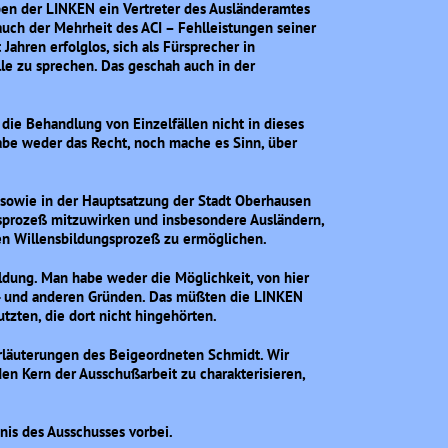
eiben der LINKEN ein Vertreter des Ausländeramtes
auch der Mehrheit des ACI – Fehlleistungen seiner
 Jahren erfolglos, sich als Fürsprecher in
le zu sprechen. Das geschah auch in der
 die Behandlung von Einzelfällen nicht in dieses
abe weder das Recht, noch mache es Sinn, über
sowie in der Hauptsatzung der Stadt Oberhausen
sprozeß mitzuwirken und insbesondere Ausländern,
en Willensbildungsprozeß zu ermöglichen.
ildung. Man habe weder die Möglichkeit, von hier
tz- und anderen Gründen. Das müßten die LINKEN
tzten, die dort nicht hingehörten.
rläuterungen des Beigeordneten Schmidt. Wir
den Kern der Ausschußarbeit zu charakterisieren,
dnis des Ausschusses vorbei.