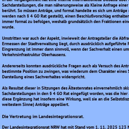
Sachdarstellungen, die man näherungsweise als Kleine Anfrage einer 
berührt. So müssen Anträge, und formal handelte es sich um Anträg
werden nach § 4 GO Rat gestellt), einen Beschlußvorschlag enthalten
immer formal zu befolgen, weshalb grundsätzlich den Fraktionen ein
wurde.
Umstritten war auch der Aspekt, inwieweit der Antragsteller die Abf
Ermessen der Stadtverwaltung liegt, durch ausdrücklich aufgeführte F
Eingrenzung ist immer dann sinnvoll, wenn der Sachverhalt einen umf
Verkehrsinfrastruktur Oberhausens.
Andererseits konnten ausdrückliche Fragen auch als Versuch des Antra
bestimmte Position zu zwingen, was wiederum dem Charakter eines
Darstellung eines Sachverhaltes widerspricht.
Als Resultat dieser in Sitzungen des Ältestenrates einvernehmlich sk
Sachdarstellungen in den § 4 GO Rat eingefügt worden, was die hier 
diese Ergänzung hat insofern eine Wirkung, weil sie an die Selbstdiszi
weitestem Sinne) Anträge appelliert.
Die Vertretung im Landesintegrationsrat.
Der Landesintegrationsrat NRW hat mit Stand vom 1. 11. 2025 123 M