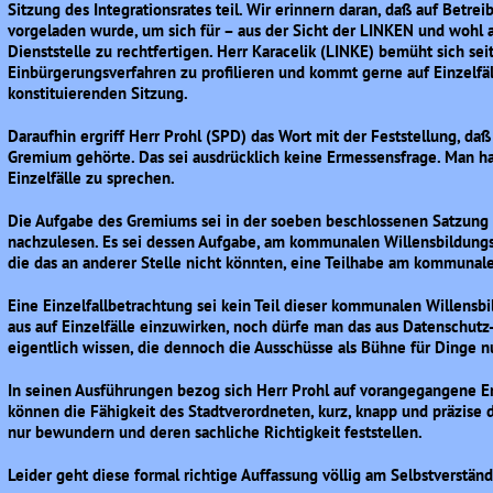
Sitzung des Integrationsrates teil. Wir erinnern daran, daß auf Betr
vorgeladen wurde, um sich für – aus der Sicht der LINKEN und wohl 
Dienststelle zu rechtfertigen. Herr Karacelik (LINKE) bemüht sich seit
Einbürgerungsverfahren zu profilieren und kommt gerne auf Einzelfäl
konstituierenden Sitzung.
Daraufhin ergriff Herr Prohl (SPD) das Wort mit der Feststellung, daß
Gremium gehörte. Das sei ausdrücklich keine Ermessensfrage. Man h
Einzelfälle zu sprechen.
Die Aufgabe des Gremiums sei in der soeben beschlossenen Satzung 
nachzulesen. Es sei dessen Aufgabe, am kommunalen Willensbildung
die das an anderer Stelle nicht könnten, eine Teilhabe am kommunal
Eine Einzelfallbetrachtung sei kein Teil dieser kommunalen Willensb
aus auf Einzelfälle einzuwirken, noch dürfe man das aus Datenschu
eigentlich wissen, die dennoch die Ausschüsse als Bühne für Dinge nu
In seinen Ausführungen bezog sich Herr Prohl auf vorangegangene E
können die Fähigkeit des Stadtverordneten, kurz, knapp und präzise 
nur bewundern und deren sachliche Richtigkeit feststellen.
Leider geht diese formal richtige Auffassung völlig am Selbstverstän