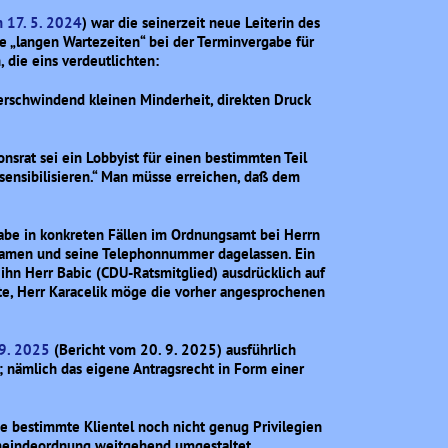
m 17. 5. 2024
) war die seinerzeit neue Leiterin des
e „langen Wartezeiten“ bei der Terminvergabe für
 die eins verdeutlichten:
r verschwindend kleinen Minderheit, direkten Druck
onsrat sei ein Lobbyist für einen bestimmten Teil
 sensibilisieren.“ Man müsse erreichen, daß dem
 habe in konkreten Fällen im Ordnungsamt bei Herrn
 Namen und seine Telephonnummer dagelassen. Ein
 ihn Herr Babic (CDU-Ratsmitglied) ausdrücklich auf
te, Herr Karacelik möge die vorher angesprochenen
 9. 2025
(Bericht vom 20. 9. 2025) ausführlich
; nämlich das eigene Antragsrecht in Form einer
e bestimmte Klientel noch nicht genug Privilegien
emeindeordnung weitgehend umgestaltet.