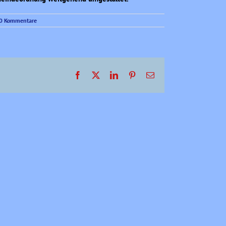
0 Kommentare
Facebook
X
LinkedIn
Pinterest
E-
Mail