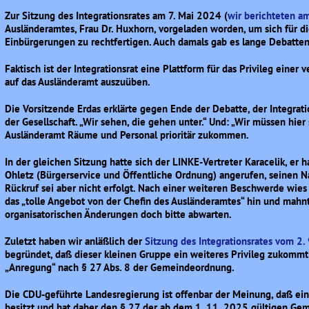
Zur Sitzung des Integrationsrates am 7. Mai 2024 (
wir berichteten a
Ausländeramtes, Frau Dr. Huxhorn, vorgeladen worden, um sich für di
Einbürgerungen zu rechtfertigen. Auch damals gab es lange Debatten,
Faktisch ist der Integrationsrat eine Plattform für das Privileg eine
auf das Ausländeramt auszuüben.
Die Vorsitzende Erdas erklärte gegen Ende der Debatte, der Integrati
der Gesellschaft. „Wir sehen, die gehen unter.“ Und: „Wir müssen hier
Ausländeramt Räume und Personal prioritär zukommen.
In der gleichen Sitzung hatte sich der LINKE-Vertreter Karacelik, er
Ohletz (Bürgerservice und Öffentliche Ordnung) angerufen, seinen
Rückruf sei aber nicht erfolgt. Nach einer weiteren Beschwerde wies
das „tolle Angebot von der Chefin des Ausländeramtes“ hin und mahn
organisatorischen Änderungen doch bitte abwarten.
Zuletzt haben wir anläßlich der
Sitzung des Integrationsrates vom 2.
begründet, daß dieser kleinen Gruppe ein weiteres Privileg zukommt
„Anregung“ nach § 27 Abs. 8 der Gemeindeordnung.
Die CDU-geführte Landesregierung ist offenbar der Meinung, daß ein
besitzt und hat daher den § 27 der ab dem 1. 11. 2025 gültigen G