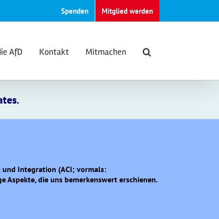
Spenden
Mitglied werden
die AfD
Kontakt
Mitmachen
ates.
 und Integration (ACI; vormals:
ige Aspekte, die uns bemerkenswert erschienen.