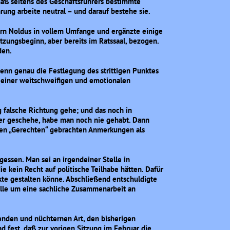
 daß seitens des Geschäftsführers bestimmte
ung arbeite neutral – und darauf bestehe sie.
rrn Noldus in vollem Umfange und ergänzte einige
itzungsbeginn, aber bereits im Ratssaal, bezogen.
den.
enn genau die Festlegung des strittigen Punktes
it einer weitschweifigen und emotionalen
g falsche Richtung gehe; und das noch in
ier geschehe, habe man noch nie gehabt. Dann
. den „Gerechten“ gebrachten Anmerkungen als
gessen. Man sei an irgendeiner Stelle in
die kein Recht auf politische Teilhabe hätten. Dafür
kte gestalten könne. Abschließend entschuldigte
 alle um eine sachliche Zusammenarbeit an
nden und nüchternen Art, den bisherigen
d fest, daß zur vorigen Sitzung im Februar die