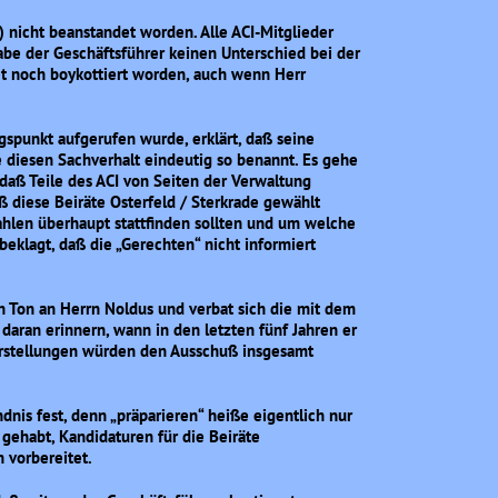
r) nicht beanstandet worden. Alle ACI-Mitglieder
e der Geschäftsführer keinen Unterschied bei der
t noch boykottiert worden, auch wenn Herr
gspunkt aufgerufen wurde, erklärt, daß seine
e diesen Sachverhalt eindeutig so benannt. Es gehe
daß Teile des ACI von Seiten der Verwaltung
ß diese Beiräte Osterfeld / Sterkrade gewählt
hlen überhaupt stattfinden sollten und um welche
eklagt, daß die „Gerechten“ nicht informiert
n Ton an Herrn Noldus und verbat sich die mit dem
 daran erinnern, wann in den letzten fünf Jahren er
terstellungen würden den Ausschuß insgesamt
dnis fest, denn „präparieren“ heiße eigentlich nur
 gehabt, Kandidaturen für die Beiräte
 vorbereitet.