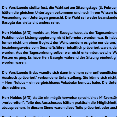
Die Vorsitzende stellte fest, die Wahl sei am Sitzungstage (3. Februa
hätten die gleichen Unterlagen bekommen und nach ihrem Wissen hab
Versendung von Unterlagen gemacht. Die Wahl sei weder beanstande
Basoglu das vielleicht anders sehe.
Herr Noldus (AfD) merkte an, Herr Basoglu habe, als der Tagesordnun
Fraktion oder Listengruppierung nicht informiert worden war. Er hab
ferner nicht um einen Boykott der Wahl, sondern es gehe nur darum, 
beziehungsweise vom Geschäftsführer inhaltlich präpariert waren, da
wurden. Aus der Tagesordnung selber war nicht erkennbar, welche Wa
Posten es ging. Es habe Herr Basoglu während der Sitzung eindeutig b
worden waren.
Die Vorsitzende Erdas wandte sich dann in einem sehr unfreundliche
Ausdruck „präpariert“ verbundene Unterstellung. Sie könne sich nicht
– Herr Noldus – ein vergleichbares Vokabular benutzt habe. Die Un
diskreditieren.
Herr Noldus (AfD) stellte ein möglicherweise sprachliches Mißverstän
„vorbereiten“: Teile des Ausschusses hätten praktisch die Möglichkeit
abzusprechen. In diesem Sinne waren diese Teile präpariert oder auch