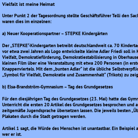
Vielfalt ist meine Heimat
Unter Punkt 2 der Tagesordnung stellte Geschäftsführer Telli den Sach
waren dies im einzelnen:
a) Neuer Kooperationspartner – STEPKE Kindergärten
Der „STEPKE“-Kindergarten betreibt deutschlandweit ca. 70 Kinderta
vor etwa zwei Jahren als Logo entwickelte kleine Adler Friedi soll 
Vielfalt, Demokratieförderung, Demokratiestabilisierung in Oberhaus
kleinen Film über eine Veranstaltung mit etwa 200 Personen (in erst
Knappenviertels. Mit dem „bunten Adler“ ist die übliche Selbstverpfl
„Symbol für Vielfalt, Demokratie und Zusammenhalt“ (Trikots) zu zei
b) Elsa-Brandström-Gymnasium – Tag des Grundgesetzes
Für den diesjährigen Tag des Grundgesetzes (23. Mai) hatte das G
Unterricht die ersten 20 Artikel des Grundgesetzes besprochen und a
zeitgemäße Jugendsprache übersetzen lassen. Die jeweils besten „Üb
Plakaten durch die Stadt getragen werden.
Artikel 1 sagt, die Würde des Menschen ist unantastbar. Ein Beispiel a
wer er ist.