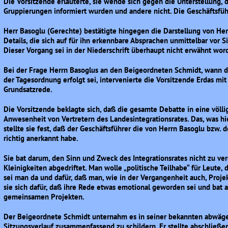
Die Vorsitzende erläuterte, sie wende sich gegen die Unterstellung,
Gruppierungen informiert wurden und andere nicht. Die Geschäftsführ
Herr Basoglu (Gerechte) bestätigte hingegen die Darstellung von He
Details, die sich auf für ihn erkennbare Absprachen unmittelbar vor S
Dieser Vorgang sei in der Niederschrift überhaupt nicht erwähnt wor
Bei der Frage Herrn Basoglus an den Beigeordneten Schmidt, wann d
der Tagesordnung erfolgt sei, intervenierte die Vorsitzende Erdas m
Grundsatzrede.
Die Vorsitzende beklagte sich, daß die gesamte Debatte in eine völli
Anwesenheit von Vertretern des Landesintegrationsrates. Das, was h
stellte sie fest, daß der Geschäftsführer die von Herrn Basoglu bzw
richtig anerkannt habe.
Sie bat darum, den Sinn und Zweck des Integrationsrates nicht zu ver
Kleinigkeiten abgedriftet. Man wolle „politische Teilhabe“ für Leute, 
sei man da und dafür, daß man, wie in der Vergangenheit auch, Proje
sie sich dafür, daß ihre Rede etwas emotional geworden sei und bat
gemeinsamen Projekten.
Der Beigeordnete Schmidt unternahm es in seiner bekannten abwäge
Sitzungsverlauf zusammenfassend zu schildern. Er stellte abschließen