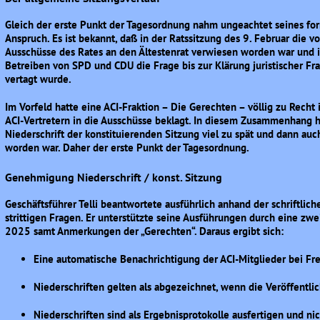
Gleich der erste Punkt der Tagesordnung nahm ungeachtet seines form
Anspruch. Es ist bekannt, daß in der Ratssitzung des 9. Februar die v
Ausschüsse des Rates an den Ältestenrat verwiesen worden war und 
Betreiben von SPD und CDU die Frage bis zur Klärung juristischer F
vertagt wurde.
Im Vorfeld hatte eine ACI-Fraktion – Die Gerechten – völlig zu Recht
ACI-Vertretern in die Ausschüsse beklagt. In diesem Zusammenhang h
Niederschrift der konstituierenden Sitzung viel zu spät und dann auc
worden war. Daher der erste Punkt der Tagesordnung.
Genehmigung Niederschrift / konst. Sitzung
Geschäftsführer Telli beantwortete ausführlich anhand der schriftli
strittigen Fragen. Er unterstützte seine Ausführungen durch eine zwei
2025 samt Anmerkungen der „Gerechten“. Daraus ergibt sich:
Eine automatische Benachrichtigung der ACI-Mitglieder bei Freig
Niederschriften gelten als abgezeichnet, wenn die Veröffentlich
Niederschriften sind als Ergebnisprotokolle ausfertigen und nic