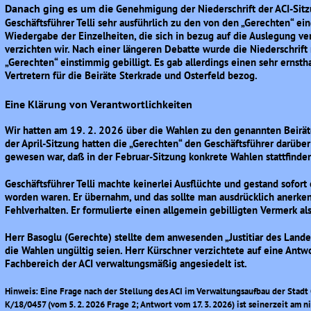
Danach ging es um die
Genehmigung der Niederschrift der ACI-Sit
Geschäftsführer Telli sehr ausführlich zu den von den „Gerechten“ ei
Wiedergabe der Einzelheiten, die sich in bezug auf die Auslegung ve
verzichten wir. Nach einer längeren Debatte wurde die Niederschri
„Gerechten“ einstimmig gebilligt. Es gab allerdings einen sehr ernsth
Vertretern für die Beiräte Sterkrade und Osterfeld bezog.
Eine Klärung von Verantwortlichkeiten
Wir hatten am 19. 2. 2026 über die Wahlen zu den genannten Beirät
der April-Sitzung hatten die „Gerechten“ den Geschäftsführer darüber 
gewesen war, daß in der Februar-Sitzung konkrete Wahlen stattfinden
Geschäftsführer Telli machte keinerlei Ausflüchte und gestand sofort
worden waren. Er übernahm, und das sollte man ausdrücklich anerken
Fehlverhalten. Er formulierte einen allgemein gebilligten Vermerk als
Herr Basoglu (Gerechte) stellte dem anwesenden „Justitiar des Landes
die Wahlen ungültig seien. Herr Kürschner verzichtete auf eine Antw
Fachbereich der ACI verwaltungsmäßig angesiedelt ist.
Hinweis: Eine Frage nach der Stellung des ACI im Verwaltungsaufbau der Stadt
K/18/0457 (vom 5. 2. 2026 Frage 2; Antwort vom 17. 3. 2026) ist seinerzeit am 