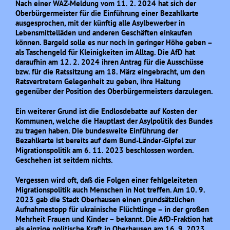
Nach einer WAZ-Meldung vom 11. 2. 2024 hat sich der
Oberbürgermeister für die Einführung einer Bezahlkarte
ausgesprochen, mit der künftig alle Asylbewerber in
Lebensmittelläden und anderen Geschäften einkaufen
können. Bargeld solle es nur noch in geringer Höhe geben –
als Taschengeld für Kleinigkeiten im Alltag. Die AfD hat
daraufhin am 12. 2. 2024 ihren Antrag für die Ausschüsse
bzw. für die Ratssitzung am 18. März eingebracht, um den
Ratsvertretern Gelegenheit zu geben, ihre Haltung
gegenüber der Position des Oberbürgermeisters darzulegen.
Ein weiterer Grund ist die Endlosdebatte auf Kosten der
Kommunen, welche die Hauptlast der Asylpolitik des Bundes
zu tragen haben. Die bundesweite Einführung der
Bezahlkarte ist bereits auf dem Bund-Länder-Gipfel zur
Migrationspolitik am 6. 11. 2023 beschlossen worden.
Geschehen ist seitdem nichts.
Vergessen wird oft, daß die Folgen einer fehlgeleiteten
Migrationspolitik auch Menschen in Not treffen. Am 10. 9.
2023 gab die Stadt Oberhausen einen grundsätzlichen
Aufnahmestopp für ukrainische Flüchtlinge – in der großen
Mehrheit Frauen und Kinder – bekannt. Die AfD-Fraktion hat
als einzige politische Kraft in Oberhausen am 16. 9. 2023