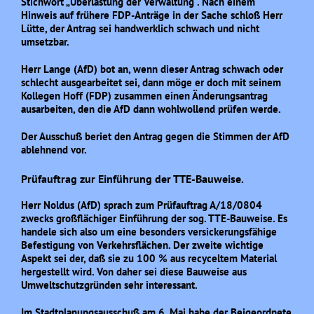
Stichwort „Überlastung der Verwaltung“. Nach einem
Hinweis auf frühere FDP-Anträge in der Sache schloß Herr
Lütte, der Antrag sei handwerklich schwach und nicht
umsetzbar.
Herr Lange (AfD) bot an, wenn dieser Antrag schwach oder
schlecht ausgearbeitet sei, dann möge er doch mit seinem
Kollegen Hoff (FDP) zusammen einen Änderungsantrag
ausarbeiten, den die AfD dann wohlwollend prüfen werde.
Der Ausschuß beriet den Antrag gegen die Stimmen der AfD
ablehnend vor.
Prüfauftrag zur Einführung der TTE-Bauweise.
Herr Noldus (AfD) sprach zum Prüfauftrag A/18/0804
zwecks großflächiger Einführung der sog. TTE-Bauweise. Es
handele sich also um eine besonders versickerungsfähige
Befestigung von Verkehrsflächen. Der zweite wichtige
Aspekt sei der, daß sie zu 100 % aus recyceltem Material
hergestellt wird. Von daher sei diese Bauweise aus
Umweltschutzgründen sehr interessant.
Im
Stadtplanungsausschuß
am 6. Mai habe der Beigeordnete