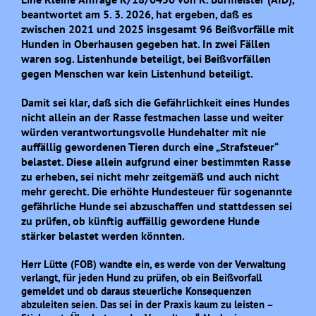
beantwortet am 5. 3. 2026, hat ergeben, daß es
zwischen 2021 und 2025 insgesamt 96 Beißvorfälle mit
Hunden in Oberhausen gegeben hat. In zwei Fällen
waren sog. Listenhunde beteiligt, bei Beißvorfällen
gegen Menschen war kein Listenhund beteiligt.
Damit sei klar, daß sich die Gefährlichkeit eines Hundes
nicht allein an der Rasse festmachen lasse und weiter
würden verantwortungsvolle Hundehalter mit nie
auffällig gewordenen Tieren durch eine „Strafsteuer“
belastet. Diese
allein aufgrund einer bestimmten Rasse
zu erheben, sei nicht mehr zeitgemäß und auch
nicht
mehr gerecht.
D
ie erhöhte Hundesteuer für sogenannte
gefährliche Hunde
sei
abzuschaffen und stattdessen
sei
zu prüfen, ob künftig auffällig gewordene Hunde
stärker belastet werden könn
t
en.
Herr Lütte (FOB) wandte ein, es werde von der Verwaltung
verlangt, für jeden Hund zu prüfen, ob ein Beißvorfall
gemeldet und ob daraus steuerliche Konsequenzen
abzuleiten seien. Das sei in der Praxis kaum zu leisten –