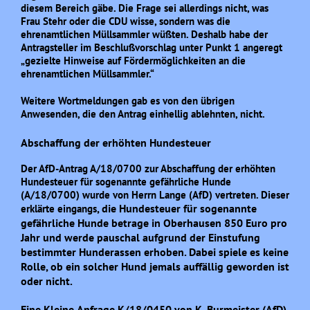
diesem Bereich gäbe. Die Frage sei allerdings nicht, was
Frau Stehr oder die CDU wisse, sondern was die
ehrenamtlichen Müllsammler wüßten. Deshalb habe der
Antragsteller im
Beschlußvorschlag
unter Punkt 1 angeregt
„gezielte Hinweise auf Fördermöglichkeiten an die
ehrenamtlichen Müllsammler.“
Weitere Wortmeldungen gab es von den übrigen
Anwesenden, die den Antrag einhellig ablehnten, nicht.
Abschaffung der erhöhten Hundesteuer
Der AfD-Antrag A/18/0700 zur Abschaffung der erhöhten
Hundesteuer für sogenannte gefährliche Hunde
(A/18/0700) wurde von Herrn Lange (AfD) vertreten. Dieser
, die
Hundesteuer für sogenannte
erklärte eingangs
gefäh
rliche
Hunde betr
age
in Oberhausen 850 Euro pro
Jahr
und werde
pauschal aufgrund der Einstufung
bestimmter Hunderassen erhoben.
Dabei spiele es keine
Rolle, ob ein solcher Hund j
emals auffällig geworden ist
oder nicht.
Eine Kleine
Anfrage
K/18/0450 von K. Burmeister (AfD),