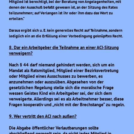
Mitglied ist berechtigt, bei der Beratung von Angelegenheiten, mit
denen der Ausschuß befaßt gewesen ist, an der Sitzung des Rates
teilzunehmen; auf Verlangen ist ihr oder ihm dazu das Wort zu
erteilen.“
Daraus ergibt sich u. E. kein generelles Recht auf Teilnahme, sondern
lediglich ein an die Erfüllung einer Vorbedingung geknüpftes Recht.
8. Dar ein Arbeitgeber die Teilnahme an einer ACI-Sitzung
verweigern?
Nach § 44 darf niemand gehindert werden, sich um ein
Mandat als Ratsmitglied, Mitglied einer Bezirksvertretung
oder Mitglied eines Ausschusses zu bewerben, es
anzunehmen oder auszuüben. Abgesehen von der
gesetzlichen Regelung stelle sich die moralische Frage
wessen Geistes Kind ein Arbeitgeber sei, der sich dem
verweigerte. Allerdings sei es als Arbeitnehmer besser, diese
Fragen kooperativ und „nicht mit der Brechstange“ zu regeln.
9. Wer vertritt den ACI nach außen?
Die Abgabe öffentlicher Verlautbarungen sollte
abschließend geregelt sein, da nicht jedes Mitglied in