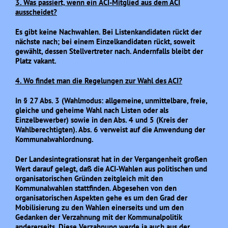
3. Was passiert, wenn ein
ACI-Mitglie
d aus dem ACI
ausscheidet?
Es gibt keine Nachwahlen. Bei Listenkandidaten rückt der
nächste nach; bei einem Einzelkandidaten rückt, soweit
gewählt, dessen Stellvertreter nach. Andernfalls bleibt der
Platz vakant.
4. Wo findet man die Regelungen zur Wahl des ACI?
In § 27 Abs. 3 (Wahlmodus: allgemeine, unmittelbare, freie,
gleiche und geheime Wahl nach Listen oder als
Einzelbewerber) sowie in den Abs. 4 und 5 (Kreis der
Wahlberechtigten). Abs. 6 verweist auf die Anwendung der
Kommunalwahlordnung.
Der Landesintegrationsrat hat in der Vergangenheit großen
Wert darauf gelegt, daß die ACI-Wahlen aus politischen und
organisatorischen Gründen zeitgleich mit den
Kommunalwahlen stattfinden. Abgesehen von den
organisatorischen Aspekten gehe es um den Grad der
Mobilisierung zu den Wahlen einerseits und um den
Gedanken der Verzahnung mit der Kommunalpolitik
andererseits. Diese Verzahnung werde ja auch aus der