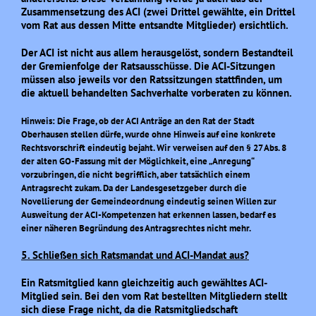
Zusammensetzung des ACI (zwei Drittel gewählte, ein Drittel
vom Rat aus dessen Mitte entsandte Mitglieder) ersichtlich.
Der ACI ist nicht aus allem herausgelöst, sondern Bestandteil
der Gremienfolge der Ratsausschüsse. Die ACI-Sitzungen
müssen also jeweils vor den Ratssitzungen stattfinden, um
die aktuell behandelten Sachverhalte vorberaten zu können.
Hinweis: Die Frage, ob
der A
CI
Anträge an den Rat der Stadt
O
berhausen stellen
dürfe, wurde ohne Hinweis auf eine konkrete
Rechtsvorschrift eindeutig bejaht. Wir verweisen auf den § 27 Abs. 8
der alten GO-Fassung mit der Möglichkeit, eine „Anregung“
vorzubringen, die nicht begrifflich, aber tatsächlich einem
Antragsrecht zukam. Da der Landesgesetzgeber durch die
Novellierung der Gemeindeordnung eindeutig seinen Willen zur
Ausweitung der ACI-Kompetenzen hat erkennen lassen, bedarf es
einer näheren Begründung des Antragsrechtes nicht mehr.
5. Schließen sich Ratsmandat und ACI-Mandat aus?
Ein Ratsmitglied kann gleichzeitig auch gewähltes ACI-
Mitglied sein. Bei den vom Rat bestellten Mitgliedern stellt
sich diese Frage nicht, da die Ratsmitgliedschaft